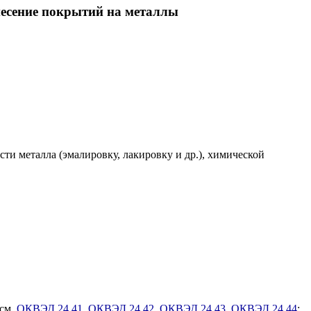
несение покрытий на металлы
ти металла (эмалировку, лакировку и др.), химической
 см.
ОКВЭД 24.41
,
ОКВЭД 24.42
,
ОКВЭД 24.43
,
ОКВЭД 24.44
;