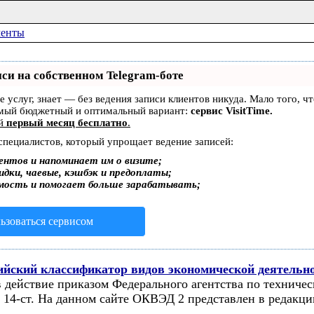
менты
си на собственном Telegram-боте
ре услуг, знает — без ведения записи клиентов никуда. Мало того, 
амый бюджетный и оптимальный вариант:
сервис VisitTime.
ей
первый месяц бесплатно
.
 специалистов, который упрощает ведение записей:
ентов и напоминает им о визите;
дки, чаевые, кэшбэк и предоплаты;
мость и помогает больше зарабатывать;
ьзоваться сервисом
йский классификатор видов экономической деятельно
в действие приказом Федерального агентства по техничес
 14-ст. На данном сайте ОКВЭД 2 представлен в редакции