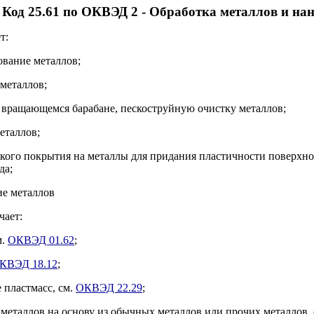
Код 25.61 по ОКВЭД 2 - Обработка металлов и на
т:
ование металлов;
 металлов;
о вращающемся барабане, пескоструйную очистку металлов;
металлов;
кого покрытия на металлы для придания пластичности поверхнос
да;
ие металлов
чает:
м.
ОКВЭД 01.62
;
КВЭД 18.12
;
 пластмасс, см.
ОКВЭД 22.29
;
 металлов на основу из обычных металлов или прочих металлов,