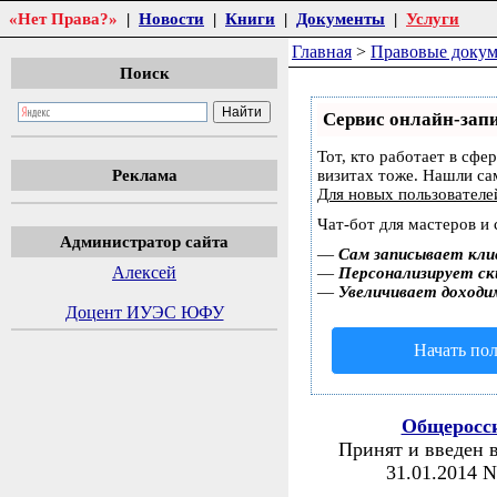
«Нет Права?»
|
Новости
|
Книги
|
Документы
|
Услуги
Главная
>
Правовые доку
Поиск
Сервис онлайн-запи
Тот, кто работает в сфе
Реклама
визитах тоже. Нашли с
Для новых пользовател
Чат-бот для мастеров и
Администратор сайта
—
Сам записывает кли
Алексей
—
Персонализирует ски
—
Увеличивает доходи
Доцент ИУЭС ЮФУ
Начать пол
Общеросси
Принят и введен 
31.01.2014 N