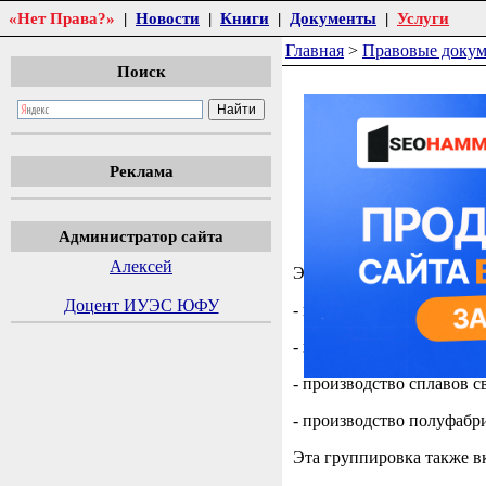
«Нет Права?»
|
Новости
|
Книги
|
Документы
|
Услуги
Главная
>
Правовые доку
Поиск
Общеросси
Принят и введен 
Реклама
31.01.2014 N
Администратор сайта
Алексей
Эта группировка включае
Доцент ИУЭС ЮФУ
- производство свинца, ци
- производство свинца, ц
- производство сплавов с
- производство полуфабри
Эта группировка также в