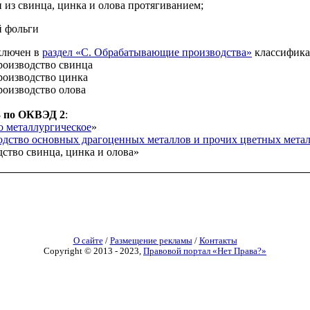
 из свинца, цинка и олова протягиванием;
й фольги
лючен в
раздел «C. Обрабатывающие производства»
классифика
роизводство свинца
роизводство цинка
роизводство олова
3 по ОКВЭД 2
:
о металлургическое
»
дство основных драгоценных металлов и прочих цветных метал
ство свинца, цинка и олова»
О сайте
/
Размещение рекламы
/
Контакты
Copyright © 2013 - 2023,
Правовой портал «Нет Права?»