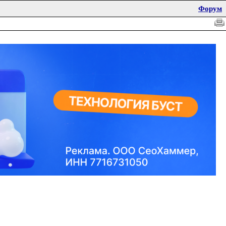
Форум
сти ОК 029-2014 (КДЕС Ред. 2) - ОКВЭД 2
кому регулированию и метрологии (Росстандарт) от
 2016 года, актуальной на 1 января 2017 года.
инца, цинка и олова
в и лома свинца, цинка и олова;