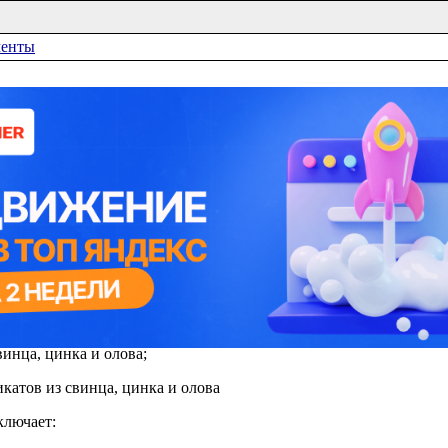
менты
йский классификатор видов экономической деятельно
в действие приказом Федерального агентства по техничес
 14-ст. На данном сайте ОКВЭД 2 представлен в редакции
Код 24.43 по ОКВЭД 2 - Производство св
т:
нка и олова из руд;
инка и олова методом электролитического рафинирования отходо
винца, цинка и олова;
катов из свинца, цинка и олова
ключает: