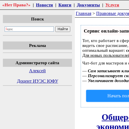
«Нет Права?»
|
Новости
|
Книги
|
Документы
|
Услуги
Главная
>
Правовые доку
Поиск
Сервис онлайн-запи
Тот, кто работает в сфе
Реклама
видеть свое расписание
оптимальный вариант:
с
Для новых пользовател
Администратор сайта
Чат-бот для мастеров и
Алексей
—
Сам записывает кли
—
Персонализирует ски
—
Увеличивает доходи
Доцент ИУЭС ЮФУ
Начать пол
Общеро
экономи