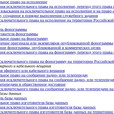
ьное право на исполнение
вия исключительного права на исполнение, переход этого права 
взыскания на исключительное право на исполнение и на право 
, созданное в порядке выполнения служебного задания
сключительного права на исполнение на территории Российско
у
ель фонограммы
товителя фонограммы
ьное право на фонограмму
нение оригинала или экземпляров опубликованной фонограммы
ние фонограммы, опубликованной в коммерческих целях
вия исключительного права на фонограмму, переход этого прав
сключительного права на фонограмму на территории Российско
фирного и кабельного вещания
я эфирного или кабельного вещания
ьное право на сообщение радио- или телепередач
вия исключительного права на сообщение радио- или телепередач
лепередачи в общественное достояние
сключительного права на сообщение радио- или телепередачи н
 базы данных
ль базы данных
ьное право изготовителя базы данных
вия исключительного права изготовителя базы данных
сключительного права изготовителя базы данных на территори