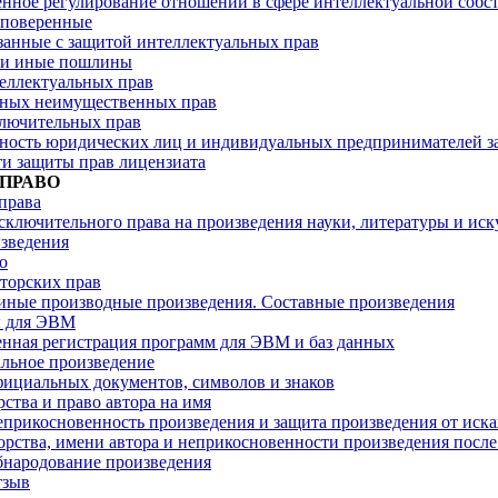
енное регулирование отношений в сфере интеллектуальной собс
 поверенные
занные с защитой интеллектуальных прав
 и иные пошлины
еллектуальных прав
чных неимущественных прав
лючительных прав
ность юридических лиц и индивидуальных предпринимателей з
и защиты прав лицензиата
 ПРАВО
права
сключительного права на произведения науки, литературы и ис
зведения
о
торских прав
иные производные произведения. Составные произведения
 для ЭВМ
енная регистрация программ для ЭВМ и баз данных
льное произведение
ициальных документов, символов и знаков
рства и право автора на имя
еприкосновенность произведения и защита произведения от иск
орства, имени автора и неприкосновенности произведения после
бнародование произведения
тзыв