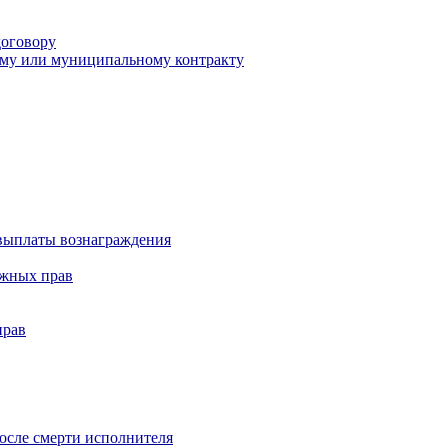
договору
ному или муниципальному контракту
 выплаты вознаграждения
ежных прав
прав
осле смерти исполнителя