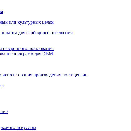
ия
ных или культурных целях
открытом для свободного посещения
раткосрочного пользования
ование программ для ЭВМ
о использования произведения по лицензии
ия
ение
ркового искусства