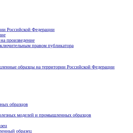
ории Российской Федерации
ние
 на произведение
исключительным правом публикатора
шленные образцы на территории Российской Федерации
нных образцов
 полезных моделей и промышленных образцов
азец
ленный образец