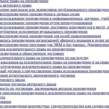
ьное право на произведение
ы авторского права
нение оригинала или экземпляров опубликованного произведен
воспроизведение произведения в личных целях
использование произведения в информационных, научных, учеб
использование произведения путем репродуцирования
использование произведения, постоянно находящегося в месте, 
публичное исполнение музыкального произведения
воспроизведение произведения для целей правоприменения
запись произведения организацией эфирного вещания в целях к
воспроизведение программ для ЭВМ и баз данных. Декомпилир
вия исключительного права на произведение
оизведения в общественное достояние
ключительного права на произведение по наследству
взыскания на исключительное право на произведение и на прав
 отчуждении исключительного права на произведение
ый договор о предоставлении права использования произведен
овия издательского лицензионного договора
торского заказа
нения договора авторского заказа
ность по договорам, заключаемым автором произведения
 оригинала произведения и исключительное право на произвед
упа
ования
ра произведения архитектуры, градостроительства или садово-па