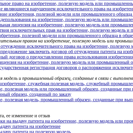
ьное право на изобретение, полезную модель или промышленн
не являющиеся нарушением исключительного права на изобрете
ние изобретения, полезной модели или промышленного образца 
депользования на изобретение, полезную модель или промышле
ьная лицензия на изобретение, полезную модель или промышле
твия исключительных прав на изобретение, полезную модель и
обретения, полезной модели или промышленного образца в обще
чительным правом на изобретение, полезную модель или промыш
 отчуждении исключительного права на изобретение, полезную
предложение заключить договор об отчуждении патента на изоб
ый договор о предоставлении права использования изобретени
ицензия на изобретение, полезную модель или промышленный о
сударственная регистрация договоров о распоряжении исключит
ая модель и промышленный образец, созданные в связи с выполне
изобретение, служебная полезная модель, служебный промышле
е, полезная модель или промышленный образец, созданные при 
ый образец, созданный по заказу
е, полезная модель, промышленный образец, созданные при вы
та, ее изменение и отзыв
вки на выдачу патента на изобретение, полезную модель или п
выдачу патента на изобретение
выдачу патента на полезную модель