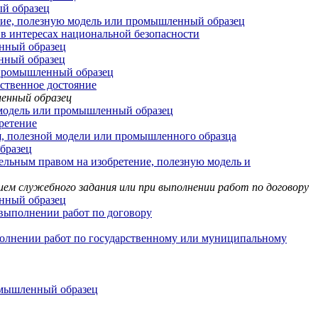
ый образец
ние, полезную модель или промышленный образец
в интересах национальной безопасности
нный образец
нный образец
 промышленный образец
ственное достояние
ленный образец
 модель или промышленный образец
ретение
я, полезной модели или промышленного образца
бразец
ельным правом на изобретение, полезную модель и
нием служебного задания или при выполнении работ по договору
нный образец
выполнении работ по договору
полнении работ по государственному или муниципальному
ромышленный образец