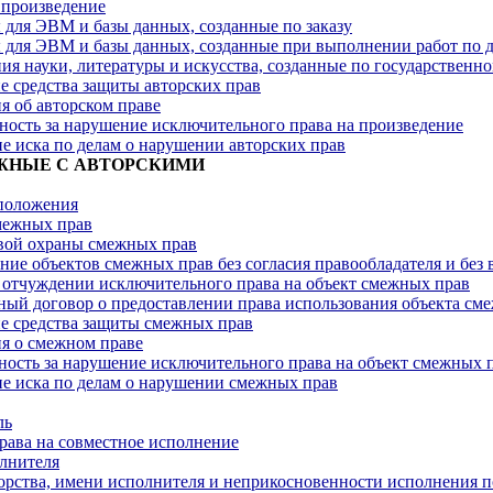
произведение
для ЭВМ и базы данных, созданные по заказу
для ЭВМ и базы данных, созданные при выполнении работ по 
ия науки, литературы и искусства, созданные по государствен
е средства защиты авторских прав
 об авторском праве
ность за нарушение исключительного права на произведение
е иска по делам о нарушении авторских прав
МЕЖНЫЕ С АВТОРСКИМИ
положения
межных прав
вой охраны смежных прав
ние объектов смежных прав без согласия правообладателя и без
 отчуждении исключительного права на объект смежных прав
ый договор о предоставлении права использования объекта см
е средства защиты смежных прав
я о смежном праве
ность за нарушение исключительного права на объект смежных 
е иска по делам о нарушении смежных прав
ль
ава на совместное исполнение
лнителя
орства, имени исполнителя и неприкосновенности исполнения п