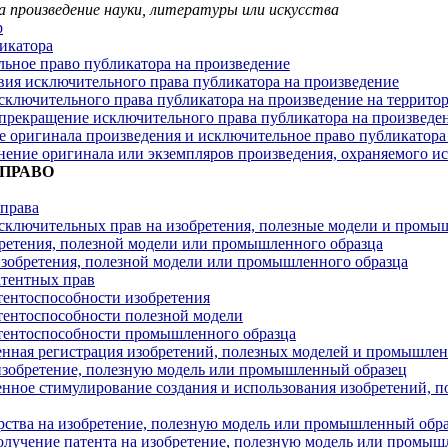
а произведение науки, литературы или искусства
р
икатора
ьное право публикатора на произведение
вия исключительного права публикатора на произведение
сключительного права публикатора на произведение на террит
прекращение исключительного права публикатора на произведе
 оригинала произведения и исключительное право публикатора
нение оригинала или экземпляров произведения, охраняемого 
 ПРАВО
права
сключительных прав на изобретения, полезные модели и промы
ретения, полезной модели или промышленного образца
зобретения, полезной модели или промышленного образца
тентных прав
тентоспособности изобретения
тентоспособности полезной модели
тентоспособности промышленного образца
енная регистрация изобретений, полезных моделей и промышле
изобретение, полезную модель или промышленный образец
енное стимулирование создания и использования изобретений,
рства на изобретение, полезную модель или промышленный обр
олучение патента на изобретение, полезную модель или промыш