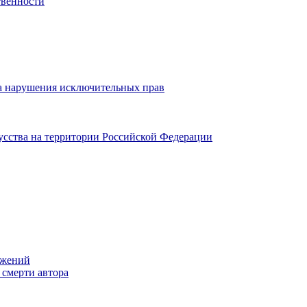
твенности
а нарушения исключительных прав
кусства на территории Российской Федерации
ажений
 смерти автора