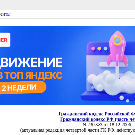
менты
Гражданский кодекс Российской 
Гражданский кодекс РФ (часть че
N 230-ФЗ от 18.12.2006
(актуальная редакция четвертой части ГК РФ, действую