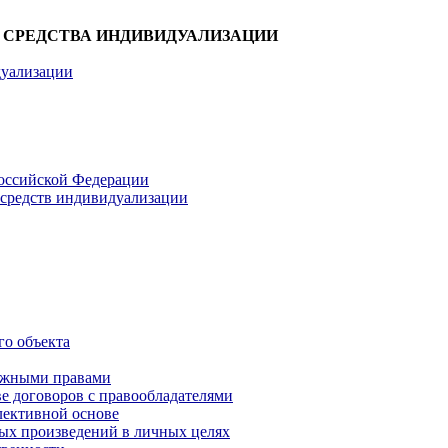
 И СРЕДСТВА ИНДИВИДУАЛИЗАЦИИ
дуализации
Российской Федерации
и средств индивидуализации
го объекта
межными правами
е договоров с правообладателями
лективной основе
ных произведений в личных целях