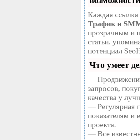
возможност
Каждая ссылка 
Трафик и SM
прозрачным и п
статьи, упомин
потенциал SeoH
Что умеет д
— Продвижение
запросов, поку
качества у луч
— Регулярная п
показателям и 
проекта.
— Все известны