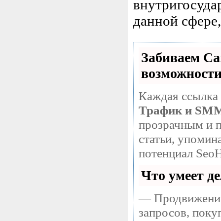
внутригосуда
данной сфере,
Забиваем С
возможност
Каждая ссылка 
Трафик и SM
прозрачным и п
статьи, упомин
потенциал SeoH
Что умеет д
— Продвижение
запросов, поку