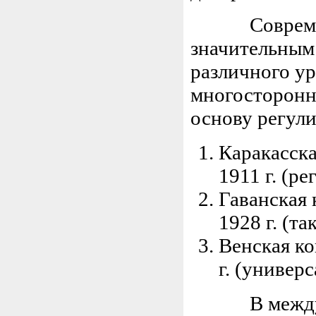
Современном
значительным
различного ур
многосторонн
основу регул
Каракасска
1911 г. (р
Гаванская 
1928 г. (т
Венская к
г. (универ
В междунар