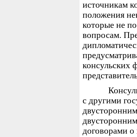
источникам ко
положения не
которые не п
вопросам. Пре
дипломатическ
предусматрив
консульских 
представител
Консульски
с другими гос
двусторонним
двусторонни
договорами о