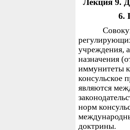
Лекция 9. 
6.
Совокупнос
регулирующих
учреждения, 
назначения (о
иммунитеты к
консульское п
являются меж
законодательс
норм консуль
международны
доктрины.