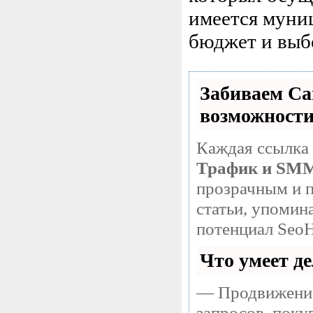
имеется муни
бюджет и выб
Забиваем С
возможност
Каждая ссылка 
Трафик и SM
прозрачным и п
статьи, упомин
потенциал SeoH
Что умеет д
— Продвижение
запросов, поку