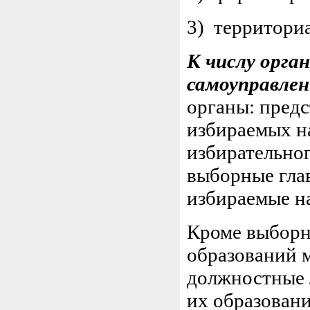
3) территори
К числу орга
самоуправле
органы: предс
избираемых на
избирательног
выборные гла
избираемые н
Кроме выборн
образований 
должностные 
их образован