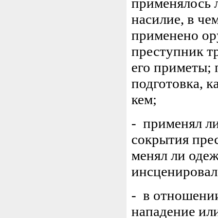
применялось 
насилие, в че
применено ору
преступник т
его приметы;
подготовка, к
кем;
- применял л
сокрытия пре
менял ли одеж
инсценировал
- в отношени
нападение ил