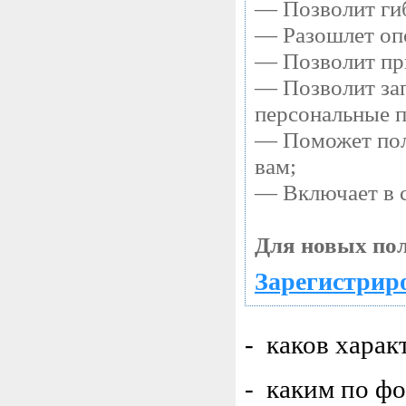
— Позволит гиб
— Разошлет опо
— Позволит при
— Позволит зап
персональные 
— Поможет полу
вам;
— Включает в с
Для новых пол
Зарегистриро
- каков хара
- каким по ф