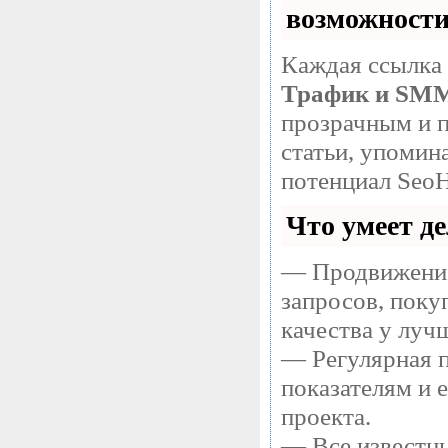
возможност
Каждая ссылка 
Трафик и SM
прозрачным и п
статьи, упомин
потенциал SeoH
Что умеет д
— Продвижение
запросов, поку
качества у луч
— Регулярная п
показателям и 
проекта.
— Все известны