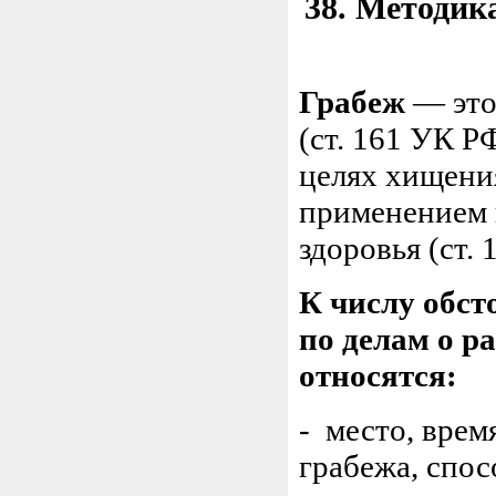
38. Методик
Грабеж
— это
(ст. 161 УК Р
целях хищени
применением 
здоровья (ст.
К числу обст
по делам о р
относятся:
- место, врем
грабежа, спо