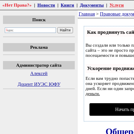
«Нет Права?»
|
Новости
|
Книги
|
Документы
|
Услуги
Главная
>
Правовые доку
Поиск
Как продвинуть сай
Вы создали или только п
Реклама
сайта – это не просто п
посещаемости и повышен
Администратор сайта
Ускорение продвиж
Алексей
Если вам трудно попаст
она ускоряет продвижени
Доцент ИУЭС ЮФУ
дней. Если ни один запр
деньги.
Начать п
Общеро