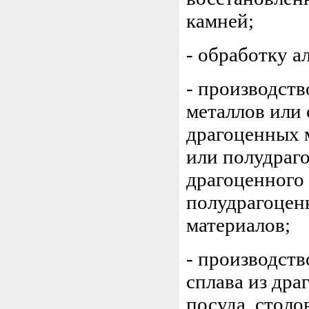
камней;
- обработку а
- производст
металлов или
драгоценных м
или полудраг
драгоценного
полудрагоцен
материалов;
- производст
сплава из дра
посуда, столо