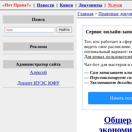
«Нет Права?»
|
Новости
|
Книги
|
Документы
|
Услуги
Главная
>
Правовые доку
Поиск
Сервис онлайн-запи
Тот, кто работает в сфе
Реклама
видеть свое расписание
оптимальный вариант:
с
Для новых пользовател
Администратор сайта
Чат-бот для мастеров и
Алексей
—
Сам записывает кли
—
Персонализирует ски
—
Увеличивает доходи
Доцент ИУЭС ЮФУ
Начать пол
Общеро
экономи