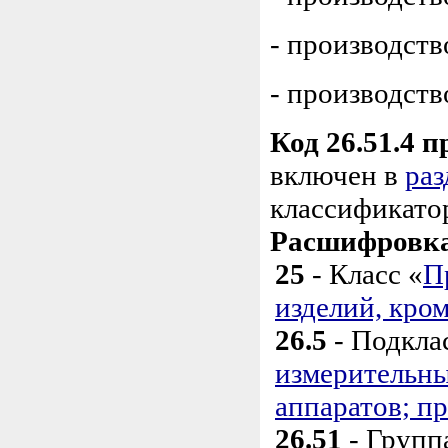
- производст
- производст
Код 26.51.4 
включен в
раз
классификато
Расшифровка 
25
- Класс «
П
изделий, кро
26.5
- Подкла
измерительны
аппаратов; п
26.51
- Групп