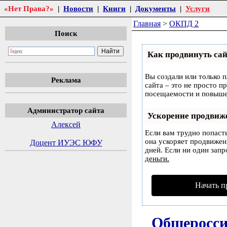
«Нет Права?»
|
Новости
|
Книги
|
Документы
|
Услуги
Главная
>
ОКПД 2
Поиск
Как продвинуть сай
Вы создали или только п
Реклама
сайта – это не просто п
посещаемости и повышен
Администратор сайта
Ускорение продвиж
Алексей
Если вам трудно попаст
она ускоряет продвижени
Доцент ИУЭС ЮФУ
дней. Если ни один запр
деньги.
Начать п
Общеросси