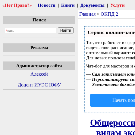
«Нет Права?»
|
Новости
|
Книги
|
Документы
|
Услуги
Главная
>
ОКПД 2
Поиск
Сервис онлайн-запи
Тот, кто работает в сфе
Реклама
видеть свое расписание
оптимальный вариант:
с
Для новых пользовател
Администратор сайта
Чат-бот для мастеров и
Алексей
—
Сам записывает кли
—
Персонализирует ски
—
Увеличивает доходи
Доцент ИУЭС ЮФУ
Начать пол
Общеросси
видам эк