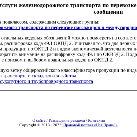
 Услуги железнодорожного транспорта по перевозк
сообщении
я подклассом, содержащим следующие группы:
орожного транспорта по перевозке пассажиров в междугород
отдельных кодовых обозначений можно посмотреть на соответс
м. расшифровка кода 49.1 ОКПД 2. Учитывая то, что для первых 
м продукции по ОКПД 2 и видом экономической деятельности по
ет обратить внимание на расшифровку кода 49.1 по ОКВЭД 2. По
 с поиском и выбором правильных кодов по ОКПД 2.
щую ветку общероссийского классификатора продукции по вида
 транспорта и складского хозяйства
 сухопутного и трубопроводного транспорта
О сайте
/
Размещение рекламы
/
Контакты
Copyright © 2013 - 2023,
Правовой портал «Нет Права?»