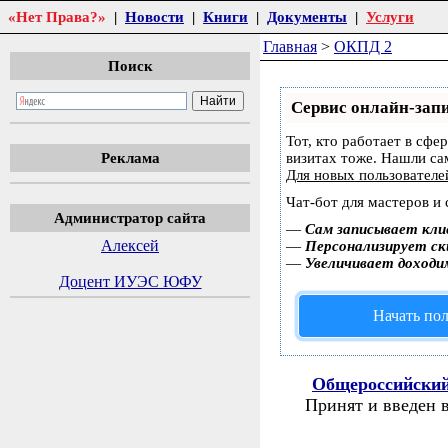
«Нет Права?»
|
Новости
|
Книги
|
Документы
|
Услуги
Главная
>
ОКПД 2
Поиск
Сервис онлайн-запи
Тот, кто работает в сфе
Реклама
визитах тоже. Нашли с
Для новых пользовател
Чат-бот для мастеров и
Администратор сайта
—
Сам записывает кли
Алексей
—
Персонализирует ски
—
Увеличивает доходи
Доцент ИУЭС ЮФУ
Начать пол
Общероссийский
Принят и введен 