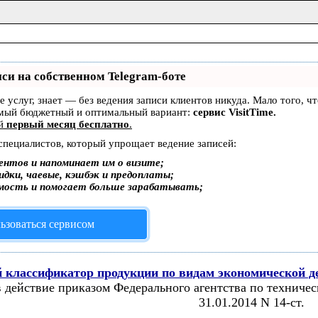
си на собственном Telegram-боте
ре услуг, знает — без ведения записи клиентов никуда. Мало того, 
амый бюджетный и оптимальный вариант:
сервис VisitTime.
ей
первый месяц бесплатно
.
 специалистов, который упрощает ведение записей:
ентов и напоминает им о визите;
дки, чаевые, кэшбэк и предоплаты;
мость и помогает больше зарабатывать;
ьзоваться сервисом
 классификатор продукции по видам экономической д
в действие приказом Федерального агентства по техничес
31.01.2014 N 14-ст.