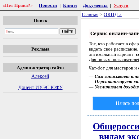
«Нет Права?»
|
Новости
|
Книги
|
Документы
|
Услуги
Главная
>
ОКПД 2
Поиск
Сервис онлайн-запи
Тот, кто работает в сфе
Реклама
видеть свое расписание
оптимальный вариант:
с
Для новых пользовател
Администратор сайта
Чат-бот для мастеров и
Алексей
—
Сам записывает кли
—
Персонализирует ски
—
Увеличивает доходи
Доцент ИУЭС ЮФУ
Начать пол
Общеросси
видам эк