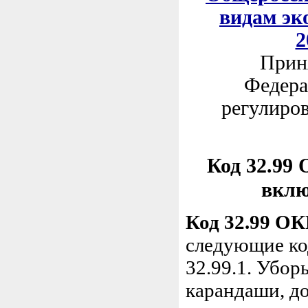
видам эк
2
Приня
Федера
регулиров
Код 32.99 
вклю
Код 32.99 О
следующие ко
32.99.1. Убор
карандаши, до