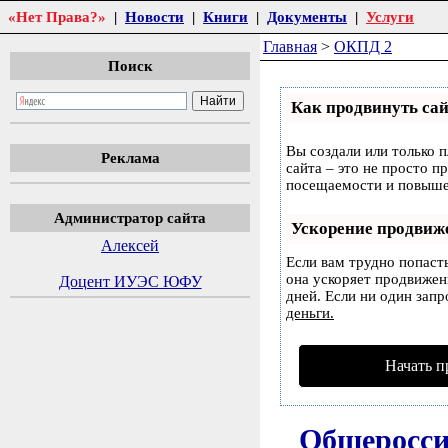
«Нет Права?»
|
Новости
|
Книги
|
Документы
|
Услуги
Главная
>
ОКПД 2
Поиск
Как продвинуть сай
Вы создали или только п
Реклама
сайта – это не просто п
посещаемости и повышен
Администратор сайта
Ускорение продвиж
Алексей
Если вам трудно попаст
она ускоряет продвижени
Доцент ИУЭС ЮФУ
дней. Если ни один запр
деньги.
Начать п
Общеросси