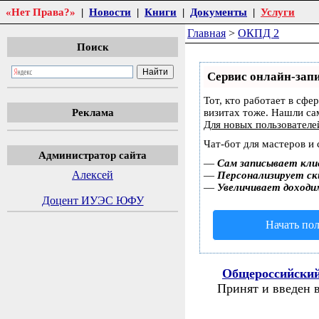
«Нет Права?»
|
Новости
|
Книги
|
Документы
|
Услуги
Главная
>
ОКПД 2
Поиск
Сервис онлайн-запи
Тот, кто работает в сфе
Реклама
визитах тоже. Нашли с
Для новых пользовател
Чат-бот для мастеров и
Администратор сайта
—
Сам записывает кли
Алексей
—
Персонализирует ски
—
Увеличивает доходи
Доцент ИУЭС ЮФУ
Начать пол
Общероссийский
Принят и введен 