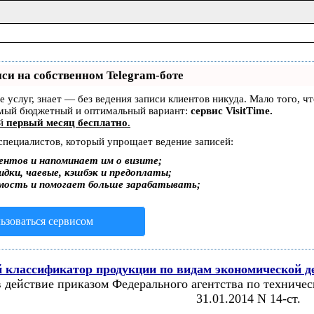
си на собственном Telegram-боте
ре услуг, знает — без ведения записи клиентов никуда. Мало того, 
амый бюджетный и оптимальный вариант:
сервис VisitTime.
ей
первый месяц бесплатно
.
 специалистов, который упрощает ведение записей:
ентов и напоминает им о визите;
дки, чаевые, кэшбэк и предоплаты;
мость и помогает больше зарабатывать;
ьзоваться сервисом
 классификатор продукции по видам экономической д
в действие приказом Федерального агентства по техничес
31.01.2014 N 14-ст.