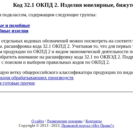
Код 32.1 ОКПД 2. Изделия ювелирные, бижут
я подклассом, содержащим следующие группы:
ые и подобные
обные изделия
отдельных кодовых обозначений можно посмотреть на соответс
м. расшифровка кода 32.1 ОКПД 2. Учитывая то, что для первых 
м продукции по ОКПД 2 и видом экономической деятельности по
ет обратить внимание на расшифровку кода 32.1 по ОКВЭД 2. По
 с поиском и выбором правильных кодов по ОКПД 2.
щую ветку общероссийского классификатора продукции по вида
укция обрабатывающих производств
я готовые прочие
О сайте
/
Размещение рекламы
/
Контакты
Copyright © 2013 - 2023,
Правовой портал «Нет Права?»