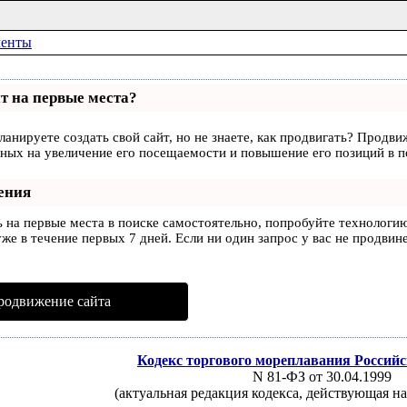
менты
т на первые места?
ланируете создать свой сайт, но не знаете, как продвигать? Продви
ных на увеличение его посещаемости и повышение его позиций в п
ения
ь на первые места в поиске самостоятельно, попробуйте технологи
же в течение первых 7 дней. Если ни один запрос у вас не продвине
родвижение сайта
Кодекс торгового мореплавания Россий
N 81-ФЗ от 30.04.1999
(актуальная редакция кодекса, действующая на