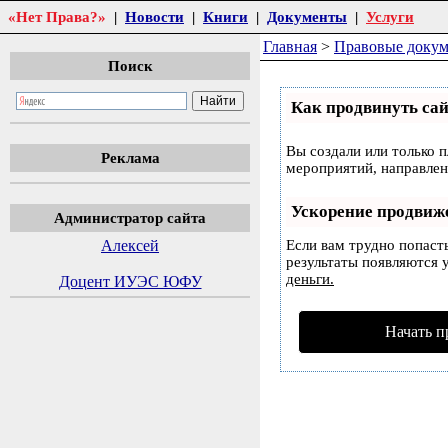
«Нет Права?»
|
Новости
|
Книги
|
Документы
|
Услуги
Главная
>
Правовые доку
Поиск
Как продвинуть сай
Вы создали или только п
Реклама
мероприятий, направлен
Ускорение продвиж
Администратор сайта
Алексей
Если вам трудно попаст
результаты появляются у
деньги.
Доцент ИУЭС ЮФУ
Начать п