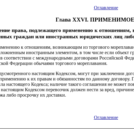
Оглавление
Глава XXVI. ПРИМЕНИМО
ение права, подлежащего применению к отношениям, 
нных граждан или иностранных юридических лиц либ
именению к отношениям, возникающим из торгового мореплава
ложненным иностранным элементом, в том числе если объект гр
 в соответствии с международными договорами Российской Фед
ской Федерации обычаями торгового мореплавания.
едусмотренного настоящим Кодексом, могут при заключении дог
 применению к их правам и обязанностям по данному договору.
ла настоящего Кодекса; наличие такого соглашения не может по
с настоящим Кодексом перевозчик должен нести за вред, причин
жа либо просрочку их доставки.
Оглавление