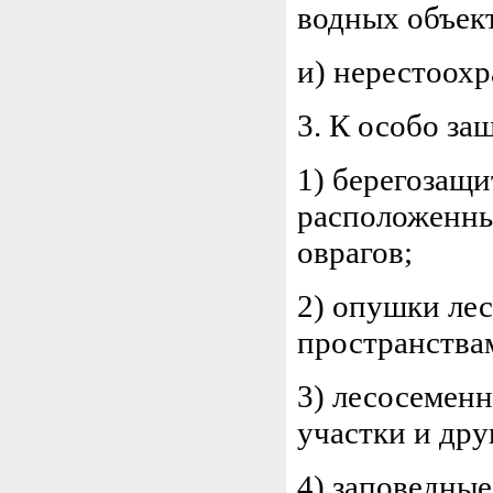
водных объек
и) нерестоохр
3. К особо за
1) берегозащи
расположенны
оврагов;
2) опушки ле
пространства
3) лесосемен
участки и дру
4) заповедные