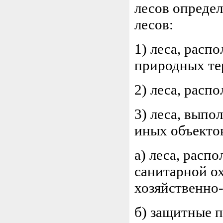
лесов опреде
лесов:
1) леса, расп
природных те
2) леса, расп
3) леса, вып
иных объекто
а) леса, расп
санитарной о
хозяйственно
б) защитные 