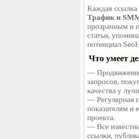
Каждая ссылка 
Трафик и SM
прозрачным и п
статьи, упомин
потенциал SeoH
Что умеет д
— Продвижение
запросов, поку
качества у луч
— Регулярная п
показателям и 
проекта.
— Все известны
ссылки, публик