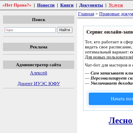
«Нет Права?»
|
Новости
|
Книги
|
Документы
|
Услуги
Главная
>
Правовые доку
Поиск
Сервис онлайн-запи
Тот, кто работает в сфе
Реклама
видеть свое расписание
оптимальный вариант:
с
Для новых пользовател
Администратор сайта
Чат-бот для мастеров и
Алексей
—
Сам записывает кли
—
Персонализирует ски
—
Увеличивает доходи
Доцент ИУЭС ЮФУ
Начать пол
Лесно