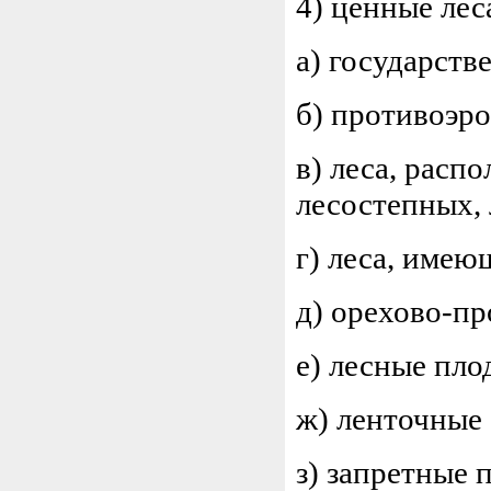
4) ценные лес
а) государст
б) противоэро
в) леса, рас
лесостепных, 
г) леса, имею
д) орехово-п
е) лесные пло
ж) ленточные
з) запретные 