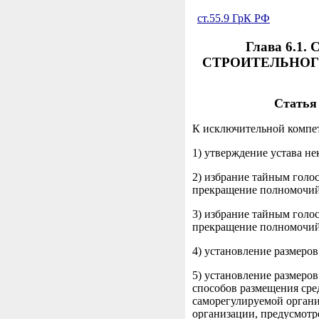
ст.55.9 ГрК РФ
Глава 6.
СТРОИТЕЛЬНОГ
Статья
К исключительной компет
1) утверждение устава не
2) избрание тайным голо
прекращение полномочий 
3) избрание тайным голо
прекращение полномочий 
4) установление размеров
5) установление размеро
способов размещения сре
саморегулируемой органи
организации, предусмотре