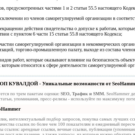
в, предусмотренных частями 1 и 2 статьи 55.5 настоящего Кодек
сключении из членов саморегулируемой организации в соответст
екращении действия свидетельства о допуске к работам, которы
твии с пунктом 6 части 15 статьи 55.8 настоящего Кодекса;
участии саморегулируемой организации в некоммерческих органи
заций, торгово-промышленную палату, выходе из состава члено
видов работ, которые оказывают влияние на безопасность объек
к которым относится к сфере деятельности саморегулируемой ор
ТОП КУВАЛДОЙ - Уникальные возможности от SeoHamm
ется по трем пакетам оценки:
SEO, Трафик и SMM.
SeoHammer дел
статьи, упоминания, пресс-релизы - используйте по максимуму по
eoHammer
ик, интеллектуальный подбор запросов, покупка самых лучших ссы
ачества ссылок по более чем 100 показателям и ежедневный пересче
 ссылок: арендные ссылки, вечные ссылки, публикации (упоминания
е рост или падение, а также запросы, на которые нужно обратить 