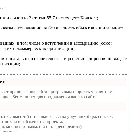
са;
вии с частью 2 статьи 55.7 настоящего Кодекса;
е оказывают влияние на безопасность объектов капитального
зациях, в том числе о вступлении в ассоциацию (союз)
в этих некоммерческих организаций;
тов капитального строительства и решение вопросов по выдаче
ганизации;
er
ает продвижение сайта прозрачным и простым занятием.
тенциал SeoHammer для продвижения вашего сайта.
лок с высокой степенью качества у лучших бирж ссылок.
т показателей качества проекта.
, мнения, отзывы, статьи, пресс-релизы).
внимание.