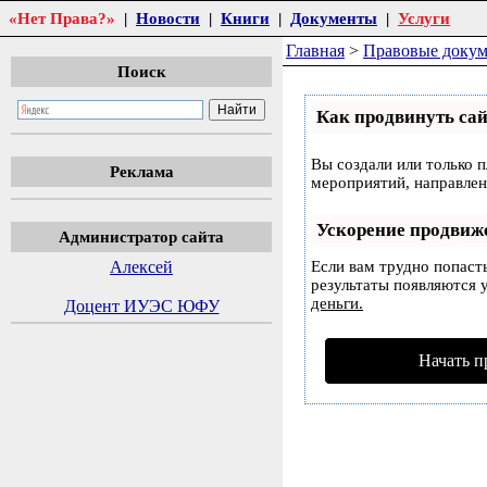
«Нет Права?»
|
Новости
|
Книги
|
Документы
|
Услуги
Главная
>
Правовые доку
Поиск
Как продвинуть сай
Вы создали или только п
Реклама
мероприятий, направлен
Ускорение продвиж
Администратор сайта
Алексей
Если вам трудно попаст
результаты появляются у
деньги.
Доцент ИУЭС ЮФУ
Начать п