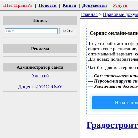
«Нет Права?»
|
Новости
|
Книги
|
Документы
|
Услуги
Главная
>
Правовые доку
Поиск
Сервис онлайн-запи
Тот, кто работает в сфе
Реклама
видеть свое расписание
оптимальный вариант:
с
Для новых пользовател
Администратор сайта
Чат-бот для мастеров и
Алексей
—
Сам записывает кли
—
Персонализирует ски
—
Увеличивает доходи
Доцент ИУЭС ЮФУ
Начать пол
Градостроит