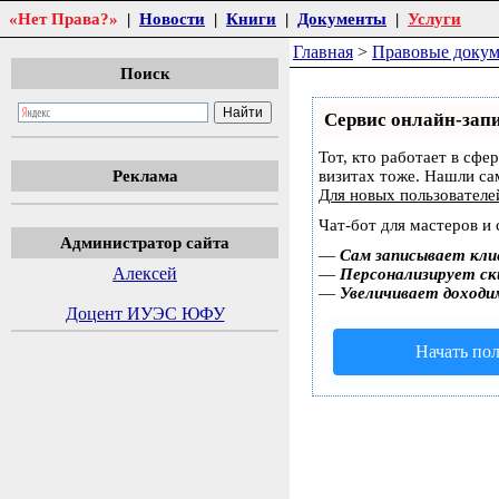
«Нет Права?»
|
Новости
|
Книги
|
Документы
|
Услуги
Главная
>
Правовые доку
Поиск
Сервис онлайн-запи
Тот, кто работает в сфе
Реклама
визитах тоже. Нашли с
Для новых пользовател
Чат-бот для мастеров и
Администратор сайта
—
Сам записывает кли
Алексей
—
Персонализирует ски
—
Увеличивает доходи
Доцент ИУЭС ЮФУ
Начать пол