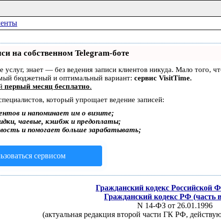
менты
си на собственном Telegram-боте
ре услуг, знает — без ведения записи клиентов никуда. Мало того, 
амый бюджетный и оптимальный вариант:
сервис VisitTime.
ей
первый месяц бесплатно
.
 специалистов, который упрощает ведение записей:
ентов и напоминает им о визите;
дки, чаевые, кэшбэк и предоплаты;
мость и помогает больше зарабатывать;
ьзоваться сервисом
Гражданский кодекс Российской 
Гражданский кодекс РФ (часть 
N 14-ФЗ от 26.01.1996
(актуальная редакция второй части ГК РФ, действую