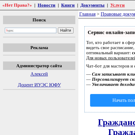
«Нет Права?»
|
Новости
|
Книги
|
Документы
|
Услуги
Главная
>
Правовые доку
Поиск
Сервис онлайн-запи
Тот, кто работает в сфе
Реклама
видеть свое расписание
оптимальный вариант:
с
Для новых пользовател
Администратор сайта
Чат-бот для мастеров и
Алексей
—
Сам записывает кли
—
Персонализирует ски
—
Увеличивает доходи
Доцент ИУЭС ЮФУ
Начать пол
Гражданс
Гражда