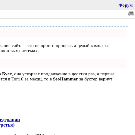
Форум
жение сайта – это не просто процесс, а целый комплекс
оисковых системах.
ю
Буст
, она ускоряет продвижение в десятки раз, а первые
тся в Топ10 за месяц, то в
SeoHammer
за бустер
вернут
Федерации
третья)