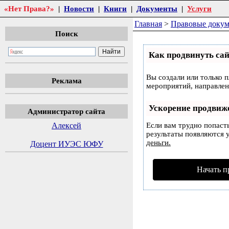
«Нет Права?»
|
Новости
|
Книги
|
Документы
|
Услуги
Главная
>
Правовые доку
Поиск
Как продвинуть сай
Вы создали или только п
Реклама
мероприятий, направлен
Ускорение продвиж
Администратор сайта
Алексей
Если вам трудно попаст
результаты появляются у
деньги.
Доцент ИУЭС ЮФУ
Начать п