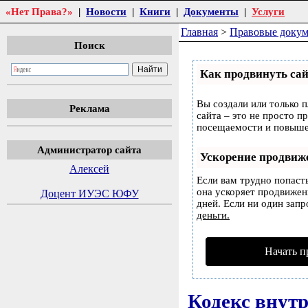
«Нет Права?»
|
Новости
|
Книги
|
Документы
|
Услуги
Главная
>
Правовые доку
Поиск
Как продвинуть сай
Вы создали или только п
Реклама
сайта – это не просто п
посещаемости и повышен
Администратор сайта
Ускорение продвиж
Алексей
Если вам трудно попаст
она ускоряет продвижени
Доцент ИУЭС ЮФУ
дней. Если ни один запр
деньги.
Начать п
Кодекс внутр