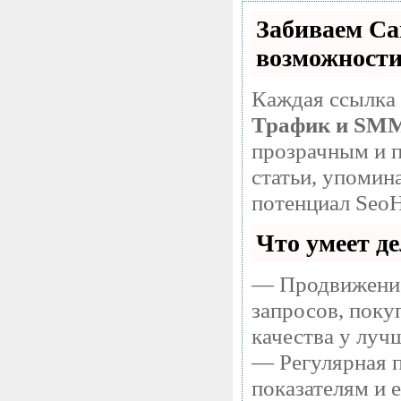
Забиваем С
возможност
Каждая ссылка 
Трафик и SM
прозрачным и п
статьи, упомин
потенциал SeoH
Что умеет д
— Продвижение
запросов, поку
качества у луч
— Регулярная п
показателям и 