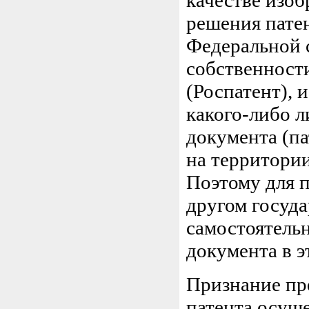
качестве изоб
решения патен
Федеральной 
собственности
(Роспатент), 
какого-либо л
документа (па
на территории
Поэтому для п
другом госуда
самостоятельн
документа в э
Признание пр
патента осуще