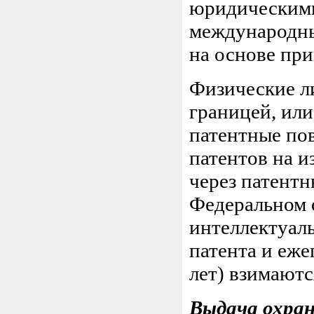
юридическими
международны
на основе пр
Физические л
границей, ил
патентные по
патентов на и
через патент
Федеральном 
интеллектуал
патента и еже
лет) взимают
Выдача охра