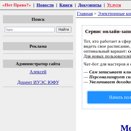
«Нет Права?»
|
Новости
|
Книги
|
Документы
|
Услуги
Главная
>
Электронные к
Поиск
Сервис онлайн-запи
Тот, кто работает в сфе
Реклама
видеть свое расписание
оптимальный вариант:
с
Для новых пользовател
Администратор сайта
Чат-бот для мастеров и
Алексей
—
Сам записывает кли
—
Персонализирует ски
—
Увеличивает доходи
Доцент ИУЭС ЮФУ
Начать пол
Ме