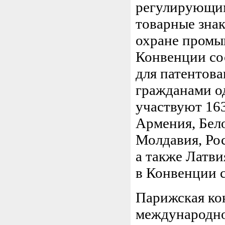
регулирующим
товарные знак
охране промы
Конвенции сос
для патентов
гражданами о
участвуют 163
Армения, Бело
Молдавия, Рос
а также Латви
в Конвенции с
Парижская ко
международног