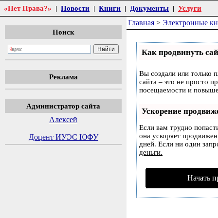
«Нет Права?»
|
Новости
|
Книги
|
Документы
|
Услуги
Главная
>
Электронные к
Поиск
Как продвинуть сай
Вы создали или только п
Реклама
сайта – это не просто п
посещаемости и повышен
Администратор сайта
Ускорение продвиж
Алексей
Если вам трудно попаст
она ускоряет продвижени
Доцент ИУЭС ЮФУ
дней. Если ни один запр
деньги.
Начать п