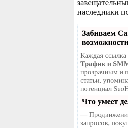
завещательны
наследники по
Забиваем С
возможност
Каждая ссылка 
Трафик и SM
прозрачным и п
статьи, упомин
потенциал SeoH
Что умеет д
— Продвижение
запросов, поку