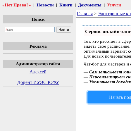
«Нет Права?»
|
Новости
|
Книги
|
Документы
|
Услуги
Главная
>
Электронные к
Поиск
Сервис онлайн-запи
Тот, кто работает в сфе
Реклама
видеть свое расписание
оптимальный вариант:
с
Для новых пользовател
Администратор сайта
Чат-бот для мастеров и
Алексей
—
Сам записывает кли
—
Персонализирует ски
—
Увеличивает доходи
Доцент ИУЭС ЮФУ
Начать пол