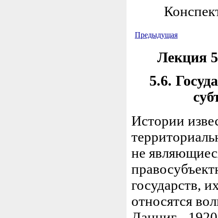
Конспект
Предыдущая
Лекция 5
5.6. Госу
суб
Истории изве
территориаль
не являющиеся
правосубъект
государств, и
относятся воль
Данциг - 1920 