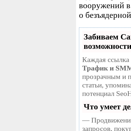
вооружений в
о безъядерной
Забиваем С
возможност
Каждая ссылка 
Трафик и SM
прозрачным и п
статьи, упомин
потенциал SeoH
Что умеет д
— Продвижение
запросов, поку