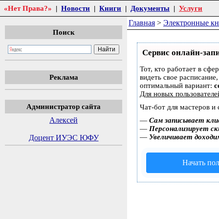
«Нет Права?»
|
Новости
|
Книги
|
Документы
|
Услуги
Главная
>
Электронные к
Поиск
Сервис онлайн-запи
Тот, кто работает в сфе
Реклама
видеть свое расписание
оптимальный вариант:
с
Для новых пользовател
Администратор сайта
Чат-бот для мастеров и
Алексей
—
Сам записывает кли
—
Персонализирует ски
—
Увеличивает доходи
Доцент ИУЭС ЮФУ
Начать пол