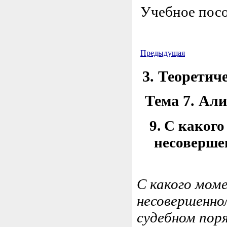
Учебное посо
Предыдущая
3. Теоретич
Тема 7. Ал
9. С каког
несоверше
С какого мом
несовершенно
судебном пор