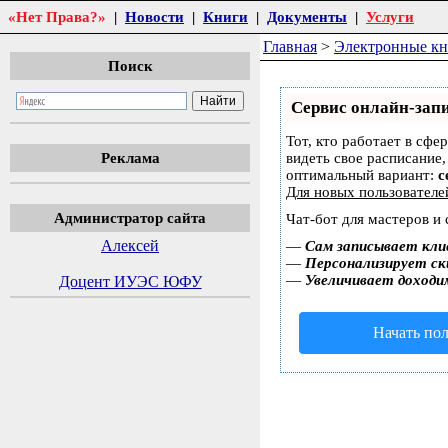
«Нет Права?»
|
Новости
|
Книги
|
Документы
|
Услуги
Главная
>
Электронные к
Поиск
Сервис онлайн-запи
Тот, кто работает в сфе
Реклама
видеть свое расписание
оптимальный вариант:
с
Для новых пользовател
Администратор сайта
Чат-бот для мастеров и
Алексей
—
Сам записывает кли
—
Персонализирует ски
—
Увеличивает доходи
Доцент ИУЭС ЮФУ
Начать пол