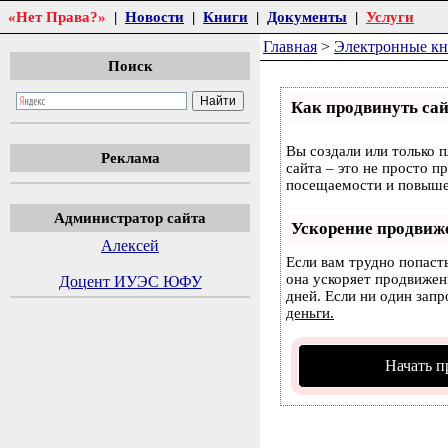
«Нет Права?»
|
Новости
|
Книги
|
Документы
|
Услуги
Главная
>
Электронные к
Поиск
Как продвинуть сай
Вы создали или только п
Реклама
сайта – это не просто п
посещаемости и повышен
Администратор сайта
Ускорение продвиж
Алексей
Если вам трудно попаст
она ускоряет продвижени
Доцент ИУЭС ЮФУ
дней. Если ни один запр
деньги.
Начать п