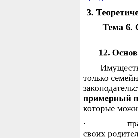
3. Теоретич
Тема 6.
12. Осно
Имущественн
только семей
законодательс
примерный п
которые можн
· право ре
своих родите