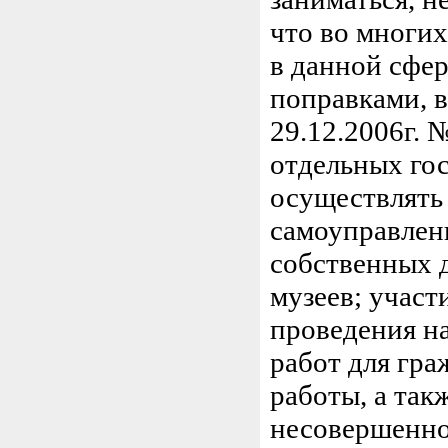
что во многи
в данной сфе
поправками, 
29.12.2006г. 
отдельных го
осуществлять
самоуправлени
собственных 
музеев; участ
проведения н
работ для гр
работы, а так
несовершеннол