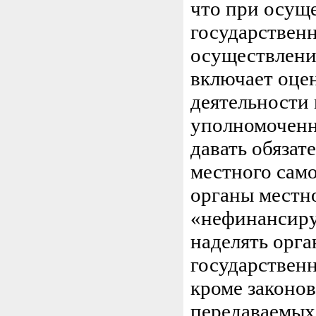
что при осущ
государственн
осуществлени
включает оце
деятельности 
уполномоченн
давать обязат
местного сам
органы местн
«нефинансиру
наделять орг
государствен
кроме законов
передаваемых