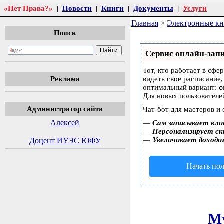
«Нет Права?»
|
Новости
|
Книги
|
Документы
|
Услуги
Главная
>
Электронные к
Поиск
Сервис онлайн-запи
Тот, кто работает в сфе
Реклама
видеть свое расписание
оптимальный вариант:
с
Для новых пользовател
Администратор сайта
Чат-бот для мастеров и
Алексей
—
Сам записывает кли
—
Персонализирует ски
—
Увеличивает доходи
Доцент ИУЭС ЮФУ
Начать пол
Му