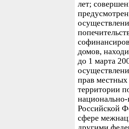
лет; совершен
предусмотренн
осуществлени
попечительст
софинансиров
домов, наход
до 1 марта 20
осуществления
прав местных
территории по
национально-
Российской Ф
сфере межнац
другими феде