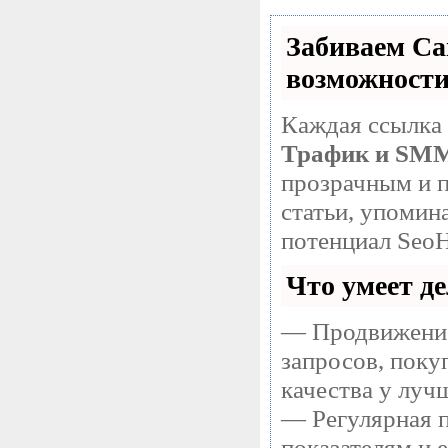
Забиваем С
возможност
Каждая ссылка 
Трафик и SM
прозрачным и п
статьи, упомин
потенциал SeoH
Что умеет д
— Продвижение
запросов, поку
качества у луч
— Регулярная п
показателям и 