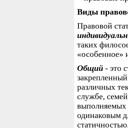
Виды правово
Правовой ста
индивидуаль
таких философ
«особенное» и
Общий
- это 
закрепленный 
различных те
службе, семе
выполняемых 
одинаковым дл
статичностью