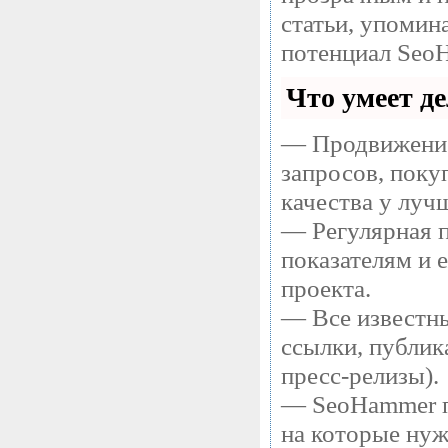
статьи, упомин
потенциал SeoH
Что умеет д
— Продвижение
запросов, поку
качества у луч
— Регулярная п
показателям и 
проекта.
— Все известны
ссылки, публик
пресс-релизы).
— SeoHammer по
на которые нуж