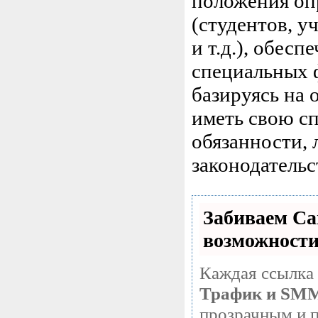
положения оп
(студентов, у
и т.д.), обес
специальных 
базируясь на 
иметь свою с
обязанности,
законодательс
Забиваем С
возможност
Каждая ссылка 
Трафик и SM
прозрачным и п