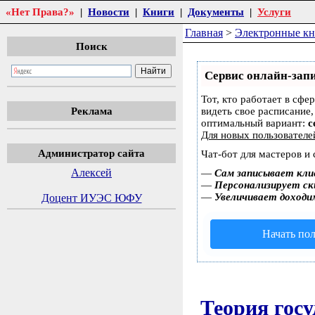
«Нет Права?»
|
Новости
|
Книги
|
Документы
|
Услуги
Главная
>
Электронные к
Поиск
Сервис онлайн-запи
Тот, кто работает в сфе
Реклама
видеть свое расписание
оптимальный вариант:
с
Для новых пользовател
Администратор сайта
Чат-бот для мастеров и
Алексей
—
Сам записывает кли
—
Персонализирует ски
—
Увеличивает доходи
Доцент ИУЭС ЮФУ
Начать пол
Теория госу