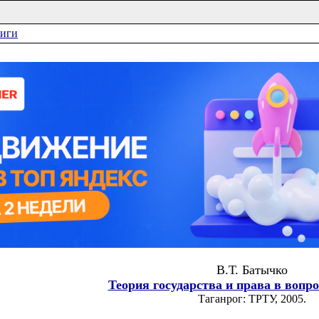
ниги
В.Т. Батычко
Теория государства и права в вопро
Таганрог: ТРТУ, 2005.