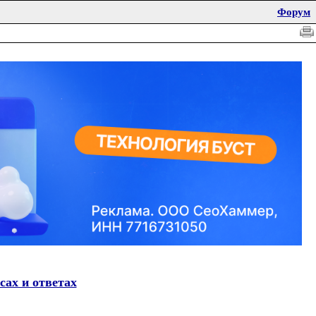
Форум
сах и ответах