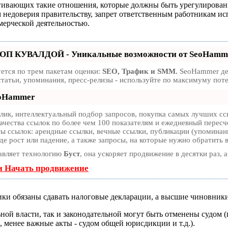
агивающих такие отношения, которые должны быть урегулирован
м недоверия правительству, запрет ответственным работникам ис
мерческой деятельностью.
ТОП КУВАЛДОЙ - Уникальные возможности от SeoHamm
ется по трем пакетам оценки:
SEO, Трафик и SMM.
SeoHammer дел
статьи, упоминания, пресс-релизы - используйте по максимуму по
eoHammer
ик, интеллектуальный подбор запросов, покупка самых лучших ссы
ачества ссылок по более чем 100 показателям и ежедневный пересче
 ссылок: арендные ссылки, вечные ссылки, публикации (упоминания
е рост или падение, а также запросы, на которые нужно обратить 
авляет технологию
Буст
, она ускоряет продвижение в десятки раз, 
и Начать продвижение
ки обязаны сдавать налоговые декларации, а высшие чиновники
ой власти, так и законодательной могут быть отменены судом (
менее важные акты - судом общей юрисдикции и т.д.).