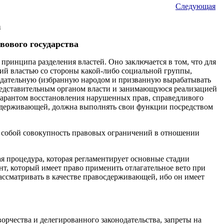
Следующая
а
авового государства
ринципа разделения властей. Оно заключается в том, что для
ий властью со стороны какой-либо социальной группы,
нодательную (избранную народом и призванную вырабатывать
редставительным органом власти и занимающуюся реализацией
гарантом восстановления нарушенных прав, справедливого
мосдерживающей, должна выполнять свои функции посредством
ет собой совокупность правовых ограничений в отношении
я процедура, которая регламентирует основные стадии
нт, который имеет право применить отлагательное вето при
ссматривать в качестве правосдерживающей, ибо он имеет
рчества и делегированного законодательства, запреты на