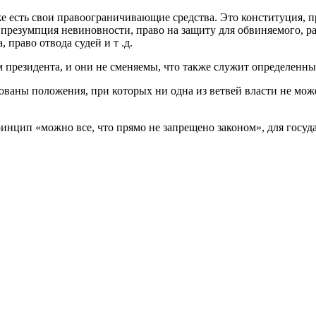
же есть свои правоограничивающие средства. Это конституция, п
презумпция невиновности, право на защиту для обвиняемого, рав
, право отвода судей и т .д.
м президента, и они не сменяемы, что также служит определенны
ованы положения, при которых ни одна из ветвей власти не мож
ринцип «можно все, что прямо не запрещено законом», для госуд
Оглавление
О сайте
/
Размещение рекламы
/
Контакты
Copyright © 2013 - 2023,
Правовой портал «Нет Права?»