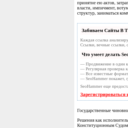
принятие ею актов, затр
власти, импичмент, воту
структур, заниматься ком
Забиваем Сайты В 
Каждая ссылка анализиру
Ссылки, вечные ссылки, 
Что умеет делать S
— Продвижение в один кл
— Регулярная проверка к
— Все известные форматы
— SeoHammer покажет, гд
SeoHammer еще предост
Зарегистрироваться 
Государственные чиновни
Решения как исполнительн
Конституционным Судом, 