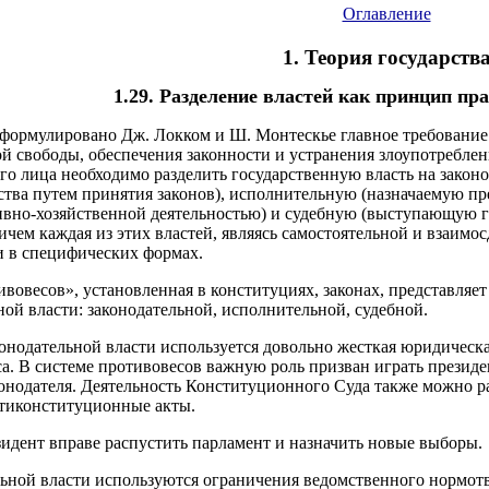
Оглавление
1. Теория государств
1.29. Разделение властей как принцип пр
сформулировано Дж. Локком и Ш. Монтескье главное требование п
й свободы, обеспечения законности и устранения злоупотреблен
го лица необходимо разделить государственную власть на зако
ства путем принятия законов), исполнительную (назначаемую п
ивно-хозяйственной деятельностью) и судебную (выступающую 
ичем каждая из этих властей, являясь самостоятельной и взаи
и в специфических формах.
ивовесов», установленная в конституциях, законах, представля
ой власти: законодательной, исполнительной, судебной.
конодательной власти используется довольно жесткая юридическа
а. В системе противовесов важную роль призван играть президе
нодателя. Деятельность Конституционного Суда также можно ра
нтиконституционные акты.
зидент вправе распустить парламент и назначить новые выборы.
ной власти используются ограничения ведомственного нормотво