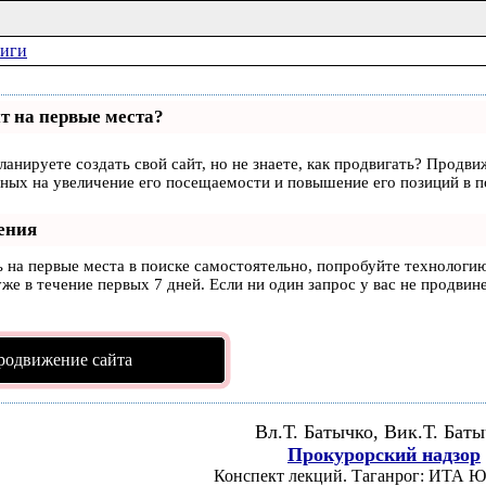
ниги
т на первые места?
ланируете создать свой сайт, но не знаете, как продвигать? Продви
ных на увеличение его посещаемости и повышение его позиций в п
ения
ь на первые места в поиске самостоятельно, попробуйте технологи
же в течение первых 7 дней. Если ни один запрос у вас не продвине
родвижение сайта
Вл.Т. Батычко, Вик.Т. Бат
Прокурорский надзор
Конспект лекций. Таганрог: ИТА Ю