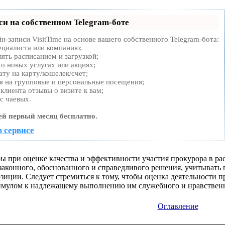
си на собственном Telegram-боте
н-записи VisitTime на основе вашего собственного Telegram-бота:
ециалиста или компанию;
ять расписанием и загрузкой;
о новых услугах или акциях;
ту на карту/кошелек/счет;
я на групповые и персональные посещения;
лиента отзывы о визите к вам;
с чаевых.
ей первый месяц бесплатно.
в сервисе
ы при оценке качества и эффективности участия прокурора в ра
 законного, обоснованного и справедливого решения, учитывать
зиции. Следует стремиться к тому, чтобы оценка деятельности 
имулом к надлежащему выполнению им служебного и нравственн
Оглавление