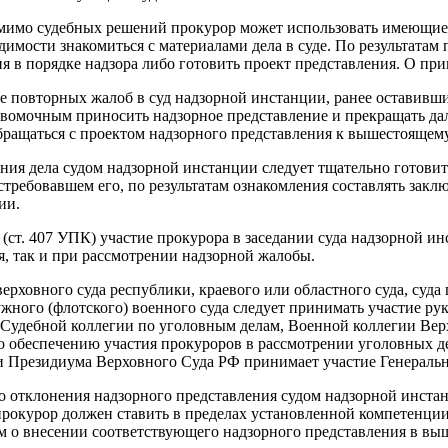
мимо судебных решений прокурор может использовать имеющие
димости знакомиться с материалами дела в суде. По результатам
я в порядке надзора либо готовить проект представления. О пр
ие повторных жалоб в суд надзорной инстанции, ранее оставивши
вомочным приносить надзорное представление и прекращать дал
обращаться с проектом надзорного представления к вышестоящем
ния дела судом надзорной инстанции следует тщательно готовит
истребовавшем его, по результатам ознакомления составлять закл
ии.
 (ст. 407 УПК) участие прокурора в заседании суда надзорной и
я, так и при рассмотрении надзорной жалобы.
ерховного суда республики, краевого или областного суда, суда 
ужного (флотского) военного суда следует принимать участие р
 Судебной коллегии по уголовным делам, Военной коллегии Вер
 обеспечению участия прокуроров в рассмотрении уголовных д
и Президиума Верховного Суда РФ принимает участие Генеральн
о отклонения надзорного представления судом надзорной инста
рокурор должен ставить в пределах установленной компетенции
о внесении соответствующего надзорного представления в вы