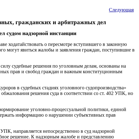
Следующая
овных, гражданских и арбитражных дел
ел судом надзорной инстанции
аве ходатайствовать о пересмотре вступившего в законную
ого могут явиться жалобы и заявления граждан, поступившие в
 силу судебные решения по уголовным делам, основаны на
овных прав и свобод граждан и важным конституционным
куроров в судебных стадиях уголовного судопроизводства»
бжалования решения суда в соответствии со ст. 402 УПК, но
формирование уголовно-процессуальной политики, единой
одержать информацию о нарушении субъективных прав
5 УПК, направляется непосредственно в суд надзорной
ебное решение. К надзорным жалобе и представлению