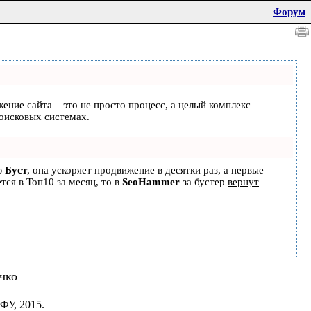
Форум
жение сайта – это не просто процесс, а целый комплекс
оисковых системах.
ю
Буст
, она ускоряет продвижение в десятки раз, а первые
тся в Топ10 за месяц, то в
SeoHammer
за бустер
вернут
ычко
ФУ, 2015.