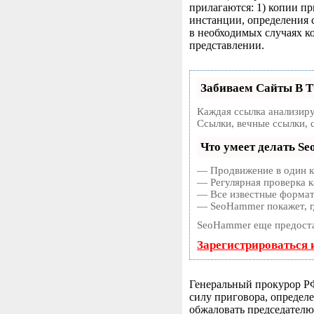
прилагаются: 1) копии п
инстанции, определения 
в необходимых случаях к
представлении.
Забиваем Сайты В 
Каждая ссылка анализиру
Ссылки, вечные ссылки, 
Что умеет делать S
— Продвижение в один кл
— Регулярная проверка к
— Все известные форматы
— SeoHammer покажет, гд
SeoHammer еще предост
Зарегистрироваться 
Генеральный прокурор РФ
силу приговора, определе
обжаловать председателю