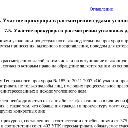
Оглавление
. Участие прокурора в рассмотрении судами угол
7.5. Участие прокурора в рассмотрении уголовных д
ниями уголовно-процессуального законодательства прокурор впр
путем принесения надзорного представления, поводом для котор
 рассмотрению жалоб, в том числе и на вступившие в законную
 согласно которым право на обращение является одним из осн
ом Генерального прокурора № 185 от 20.11.2007 «Об участии про
тривать не только жалобы лиц, имеющих процессуальное право о
заинтересованных в исходе уголовного дела.
лен необходимостью оказания более эффективного влияния на 
я, а также тем, что обращения граждан в прокуратуру могут с
других конкретных лиц.
прокурора, составленное в соответствии с требованиями ст. 37
в соответствии со ст. 403 УПК пересматривать обжалуемое суд