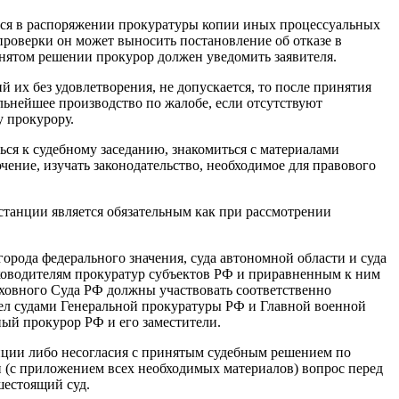
ся в распоряжении прокуратуры копии иных процессуальных
 проверки он может выносить постановление об отказе в
инятом решении прокурор должен уведомить заявителя.
й их без удовлетворения, не допускается, то после принятия
ьнейшее производство по жалобе, если отсутствуют
у прокурору.
ься к судебному заседанию, знакомиться с материалами
ючение, изучать законодательство, необходимое для правового
нстанции является обязательным как при рассмотрении
города федерального значения, суда автономной области и суда
уководителям прокуратур субъектов РФ и приравненным к ним
ховного Суда РФ должны участвовать соответственно
ел судами Генеральной прокуратуры РФ и Главной военной
ый прокурор РФ и его заместители.
нции либо несогласия с принятым судебным решением по
 (с приложением всех необходимых материалов) вопрос перед
шестоящий суд.