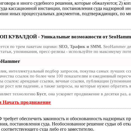
риговора и иного судебного решения, которые обжалуются; 2) к
суда кассационной инстанции, постановления суда надзорной ин
опии иных процессуальных документов, подтверждающих, по мн
ТОП КУВАЛДОЙ - Уникальные возможности от SeoHamm
ется по трем пакетам оценки:
SEO, Трафик и SMM.
SeoHammer дел
статьи, упоминания, пресс-релизы - используйте по максимуму по
eoHammer
ик, интеллектуальный подбор запросов, покупка самых лучших ссы
ачества ссылок по более чем 100 показателям и ежедневный пересче
 ссылок: арендные ссылки, вечные ссылки, публикации (упоминания
е рост или падение, а также запросы, на которые нужно обратить 
авляет технологию
Буст
, она ускоряет продвижение в десятки раз, 
и Начать продвижение
 требует обеспечить законность и обоснованность надзорных п
ния, постановления суда. Необоснованное решение судьи об отк
 соответствующего суда либо его заместителю.