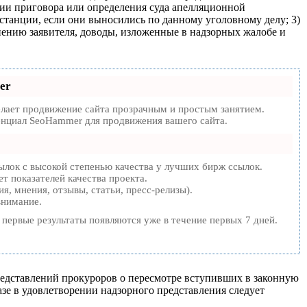
опии приговора или определения суда апелляционной
станции, если они выносились по данному уголовному делу; 3)
ению заявителя, доводы, изложенные в надзорных жалобе и
er
ает продвижение сайта прозрачным и простым занятием.
тенциал SeoHammer для продвижения вашего сайта.
лок с высокой степенью качества у лучших бирж ссылок.
т показателей качества проекта.
, мнения, отзывы, статьи, пресс-релизы).
внимание.
а первые результаты появляются уже в течение первых 7 дней.
редставлений прокуроров о пересмотре вступивших в законную
азе в удовлетворении надзорного представления следует