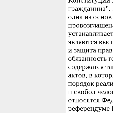
Конституции 
гражданина". 
одна из основ
провозглашена
устанавливает
являются выс
и защита прав
обязанность г
содержатся т
актов, в кото
порядок реал
и свобод чело
относятся Фе
референдуме Р