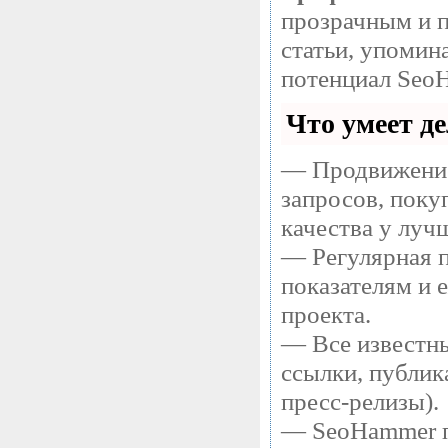
прозрачным и п
статьи, упомин
потенциал SeoH
Что умеет д
— Продвижение
запросов, поку
качества у луч
— Регулярная п
показателям и 
проекта.
— Все известны
ссылки, публик
пресс-релизы).
— SeoHammer по