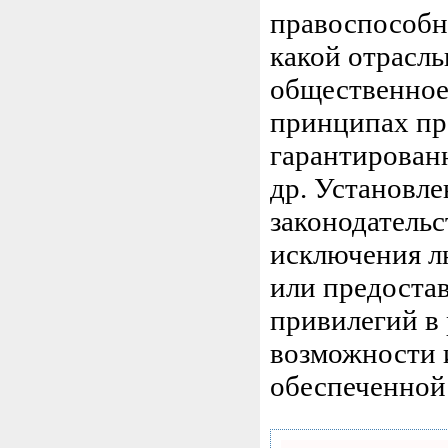
правоспособно
какой отрасль
общественное 
принципах пра
гарантированн
др. Установл
законодательс
исключения л
или предостав
привилегий в 
возможности и
обеспеченной