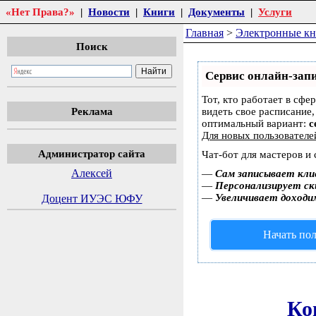
«Нет Права?»
|
Новости
|
Книги
|
Документы
|
Услуги
Главная
>
Электронные к
Поиск
Сервис онлайн-запи
Тот, кто работает в сфе
Реклама
видеть свое расписание
оптимальный вариант:
с
Для новых пользовател
Администратор сайта
Чат-бот для мастеров и
Алексей
—
Сам записывает кли
—
Персонализирует ски
—
Увеличивает доходи
Доцент ИУЭС ЮФУ
Начать пол
Ко