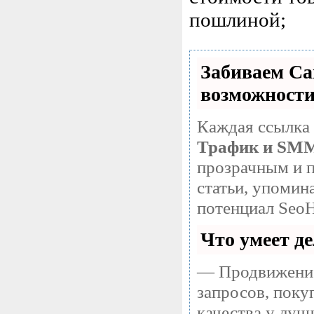
пошлиной;
Забиваем С
возможност
Каждая ссылка 
Трафик и SM
прозрачным и п
статьи, упомин
потенциал SeoH
Что умеет д
— Продвижение
запросов, поку
качества у луч