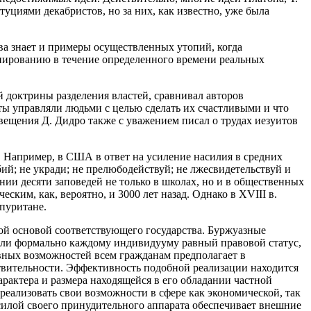
туциями декабристов, но за них, как известно, уже была
тва знает и примеры осуществленных утопий, когда
ированию в течение определенного времени реальных
доктрины разделения властей, сравнивал авторов
ты управляли людьми с целью сделать их счастливыми и что
ещения Д. Дидро также с уважением писал о трудах иезуитов
 Например, в США в ответ на усиление насилия в средних
ий; не укради; не прелюбодействуй; не лжесвидетельствуй и
ании десяти заповедей не только в школах, но и в общественных
ким, как, вероятно, и 3000 лет назад. Однако в XVIII в.
пуритане.
ой основой соответствующего государства. Буржуазные
или формально каждому индивидууму равный правовой статус,
вных возможностей всем гражданам предполагает в
твительности. Эффективность подобной реализации находится
арактера и размера находящейся в его обладании частной
реализовать свои возможности в сфере как экономической, так
 силой своего принудительного аппарата обеспечивает внешние