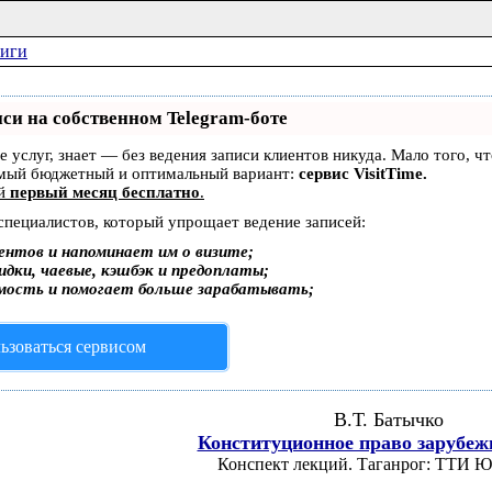
ниги
си на собственном Telegram-боте
ре услуг, знает — без ведения записи клиентов никуда. Мало того, 
амый бюджетный и оптимальный вариант:
сервис VisitTime.
ей
первый месяц бесплатно
.
 специалистов, который упрощает ведение записей:
ентов и напоминает им о визите;
дки, чаевые, кэшбэк и предоплаты;
мость и помогает больше зарабатывать;
ьзоваться сервисом
В.Т. Батычко
Конституционное право зарубеж
Конспект лекций. Таганрог: ТТИ Ю