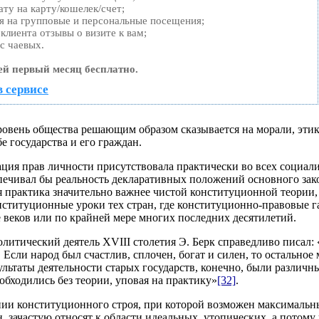
ту на карту/кошелек/счет;
я на групповые и персональные посещения;
лиента отзывы о визите к вам;
с чаевых.
ей первый месяц бесплатно.
в сервисе
вень общества решающим образом сказывается на морали, этике 
е государства и его граждан.
ция прав личности присутствовала практически во всех социали
печивал бы реальность декларативных положений основного закон
 практика значительно важнее чистой конституционной теории, 
нституционные уроки тех стран, где конституционно-правовые г
е веков или по крайней мере многих последних десятилетий.
литический деятель XVIII столетия Э. Берк справедливо писал:
. Если народ был счастлив, сплочен, богат и силен, то остально
ультаты деятельности старых государств, конечно, были различ
обходились без теории, уповая на практику»
[32]
.
ии конституционного строя, при которой возможен максимальны
, зачастую относят к области идеальных, утопических, а потом