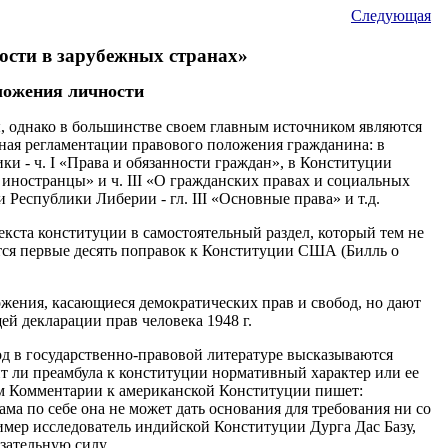
Следующая
ости в зарубежных странах»
оложения личности
, однако в большинстве своем главным источником являются
нная регламентации правового положения гражданина: в
ки - ч. I «Права и обязанности граждан», в Конституции
 иностранцы» и ч. III «О гражданских правах и социальных
 Республики Либерии - гл. III «Основные права» и т.д.
кста конституции в самостоятельный раздел, который тем не
ются первые десять поправок к Конституции США (Билль о
жения, касающиеся демократических прав и свобод, но дают
ей декларации прав человека 1948 г.
од в государственно-правовой литературе высказываются
ит ли преамбула к конституции нормативный характер или ее
ом Комментарии к американской Конституции пишет:
ама по себе она не может дать основания для требования ни со
имер исследователь индийской Конституции Дурга Дас Базу,
зательную силу.