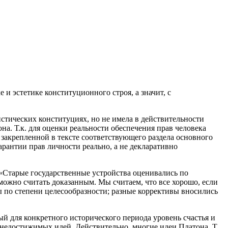
и эстетике конституционного строя, а значит, с
стических конституциях, но не имела в действительности
а. Т.к. для оценки реальности обеспечения прав человека
закрепленной в тексте соответствующего раздела основного
арантии прав личности реально, а не декларативно
 «Старые государственные устройства оценивались по
е можно считать доказанным. Мы считаем, что все хорошо, если
ны по степени целесообразности; разные коррективы вносились
й для конкретного исторического периода уровень счастья и
у недостижимых идей. Действительно, многие идеи Платона, Т.