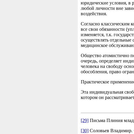
юридические условия, в 
любой личности вне зави
воздействия.
Согласно классическим к
все свои обязанности (уп
изменяется, т.к. государ
осуществлять отдельные 
медицинское обслуживание
Общество атомистично по
очередь, определяет инди
человека на свободу осно
обособления, право огран
Практическое применение 
Эта индивидуальная свобо
котором он рассматривает
[29]
Письма Плиния младше
[30]
Соловьев Владимир. О