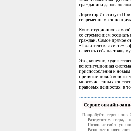
гражданина даровало люд
Директор Института Прин
современным концепциям
Конституционное самообр
со стремлением осознать
граждан. Самое прямое о
«Политическая система, 
навязать себя настоящему 
Это, конечно, художестве
конституционная система
приспособления к новым 
принятии новой конститу
многочисленных конститу
правовых ценностях, в то
Сервис онлайн-запи
Попробуйте сервис онлай
— Разгрузит мастера, сп
— Позволит гибко управл
— Разошлет оповещения 