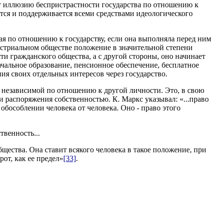
ет иллюзию беспристрастности государства по отношению к
тся и поддерживается всеми средствами идеологического
я по отношению к государству, если она выполняла перед ним
дустриальном обществе положение в значительной степени
сти гражданского общества, а с другой стороны, оно начинает
чальное образование, пенсионное обеспечение, бесплатное
ия своих отдельных интересов через государство.
я независимой по отношению к другой личности. Это, в свою
и распоряжения собственностью. К. Маркс указывал: «...право
 обособлении человека от человека. Оно - право этого
твенность...
бщества. Она ставит всякого человека в такое положение, при
рот, как ее предел»
[33]
.