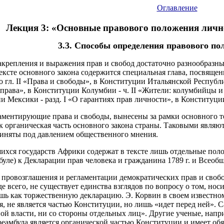
Оглавление
Лекция 3: «Основные правового положения личн
3.3. Способы определения правового п
крепления и выражения прав и свобод достаточно разнообразны
ексте основного закона содержится специальная глава, посвяще
гл. II «Права и свободы», в Конституции Итальянской Республи
 права», в Конституции Колумбии - ч. II «Жители: колумбийцы и
и Мексики - разд. I «О гарантиях прав личности», в Конституции
ламентирующие права и свободы, вынесены за рамки основного те
ак органическая часть основного закона страны. Таковыми явля
риняты под давлением общественного мнения.
хся государств Африки содержат в тексте лишь отдельные поло
уле) к Декларации прав человека и гражданина 1789 г. и Всеобщ
 провозглашения и регламентации демократических прав и своб
 всего, не существует единства взглядов по вопросу о том, нос
ишь как торжественную декларацию. Э. Корвин в своем известн
я, не является частью Конституции, но лишь «идет перед ней». С
ой власти, ни со стороны отдельных лиц». Другие ученые, напр
реамбула является органической частью Конституции и имеет обя