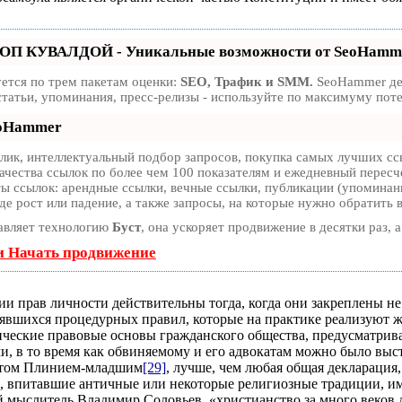
ТОП КУВАЛДОЙ - Уникальные возможности от SeoHamm
ется по трем пакетам оценки:
SEO, Трафик и SMM.
SeoHammer дел
статьи, упоминания, пресс-релизы - используйте по максимуму по
eoHammer
ик, интеллектуальный подбор запросов, покупка самых лучших ссы
ачества ссылок по более чем 100 показателям и ежедневный пересче
 ссылок: арендные ссылки, вечные ссылки, публикации (упоминания
е рост или падение, а также запросы, на которые нужно обратить 
авляет технологию
Буст
, она ускоряет продвижение в десятки раз, 
и Начать продвижение
 прав личности действительны тогда, когда они закреплены не то
оявшихся процедурных правил, которые на практике реализуют ж
ические правовые основы гражданского общества, предусматрив
, в то время как обвиняемому и его адвокатам можно было выст
том Плинием-младшим
[29]
, лучше, чем любая общая декларация,
, впитавшие античные или некоторые религиозные традиции, им
ий мыслитель Владимир Соловьев, «христианство за много веков