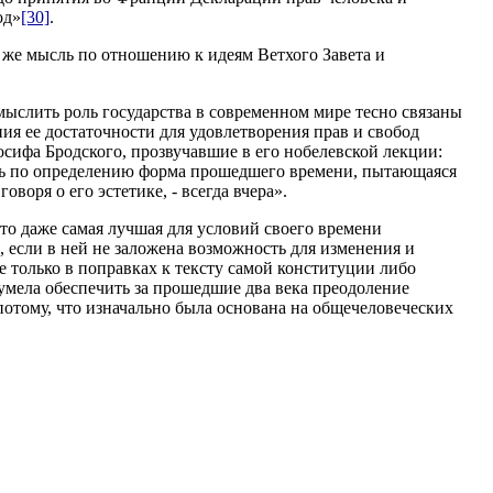
од»
[30]
.
же мысль по отношению к идеям Ветхого Завета и
ыслить роль государства в современном мире тесно связаны
ия ее достаточности для удовлетворения прав и свобод
сифа Бродского, прозвучавшие в его нобелевской лекции:
есть по определению форма прошедшего времени, пытающаяся
оворя о его эстетике, - всегда вчера».
что даже самая лучшая для условий своего времени
 если в ней не заложена возможность для изменения и
 только в поправках к тексту самой конституции либо
мела обеспечить за прошедшие два века преодоление
тому, что изначально была основана на общечеловеческих