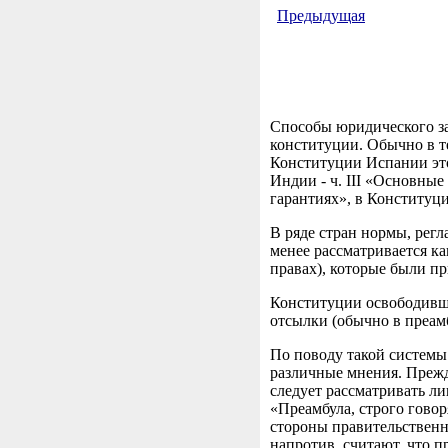
Предыдущая
Способы юридического за
конституции. Обычно в т
Конституции Испании это 
Индии - ч. III «Основные
гарантиях», в Конституци
В ряде стран нормы, рег
менее рассматривается к
правах), которые были п
Конституции освободивши
отсылки (обычно в преамб
По поводу такой системы
различные мнения. Прежде
следует рассматривать л
«Преамбула, строго говор
стороны правительственн
напротив, считают, что п