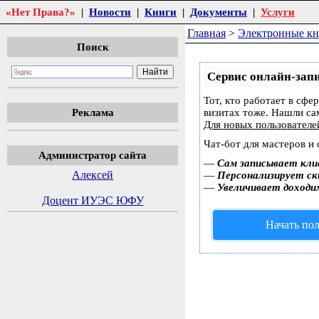
«Нет Права?»
|
Новости
|
Книги
|
Документы
|
Услуги
Главная
>
Электронные к
Поиск
Сервис онлайн-запи
Тот, кто работает в сфе
Реклама
визитах тоже. Нашли с
Для новых пользовател
Чат-бот для мастеров и
Администратор сайта
—
Сам записывает кли
Алексей
—
Персонализирует ски
—
Увеличивает доходи
Доцент ИУЭС ЮФУ
Начать пол