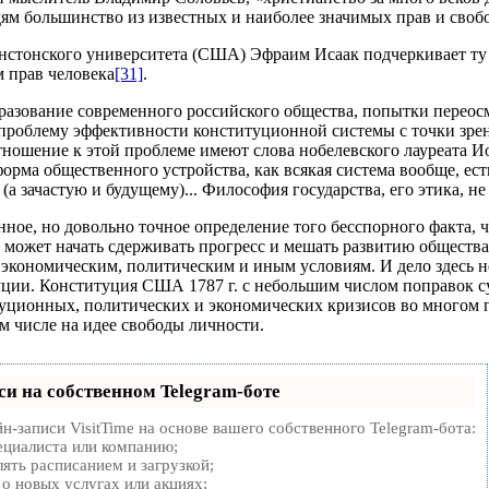
ям большинство из известных и наиболее значимых прав и своб
стонского университета (США) Эфраим Исаак подчеркивает ту 
 прав человека
[31]
.
азование современного российского общества, попытки переосм
 проблему эффективности конституционной системы с точки зрен
тношение к этой проблеме имеют слова нобелевского лауреата Ио
форма общественного устройства, как всякая система вообще, 
(а зачастую и будущему)... Философия государства, его этика, не г
нное, но довольно точное определение того бесспорного факта, 
 может начать сдерживать прогресс и мешать развитию общества,
экономическим, политическим и иным условиям. И дело здесь не
ции. Конституция США 1787 г. с небольшим числом поправок су
ционных, политических и экономических кризисов во многом по
м числе на идее свободы личности.
си на собственном Telegram-боте
н-записи VisitTime на основе вашего собственного Telegram-бота:
ециалиста или компанию;
ять расписанием и загрузкой;
о новых услугах или акциях;