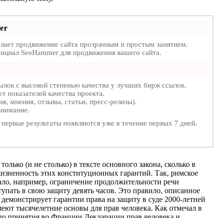
er
ает продвижение сайта прозрачным и простым занятием.
тенциал SeoHammer для продвижения вашего сайта.
лок с высокой степенью качества у лучших бирж ссылок.
т показателей качества проекта.
, мнения, отзывы, статьи, пресс-релизы).
внимание.
а первые результаты появляются уже в течение первых 7 дней.
лько (и не столько) в тексте основного закона, сколько в
изненность этих конституционных гарантий. Так, римское
ало, например, ограничение продолжительности речи
упать в свою защиту девять часов. Это правило, описанное
 демонстрирует гарантии права на защиту в суде 2000-летней
еют тысячелетние основы для прав человека. Как отмечал в
 до принятия во Франции Декларации прав человека и