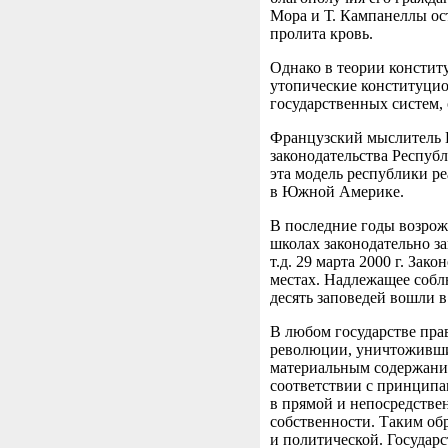
Мора и Т. Кампанеллы ост
пролита кровь.
Однако в теории конститу
утопические конституци
государственных систем, 
Французский мыслитель Ш
законодательства Респуб
эта модель республики р
в Южной Америке.
В последние годы возрож
школах законодательно за
т.д. 29 марта 2000 г. За
местах. Надлежащее соблю
десять заповедей вошли 
В любом государстве пра
революции, уничтожившие
материальным содержание
соответствии с принципа
в прямой и непосредствен
собственности. Таким обр
и политической. Государс