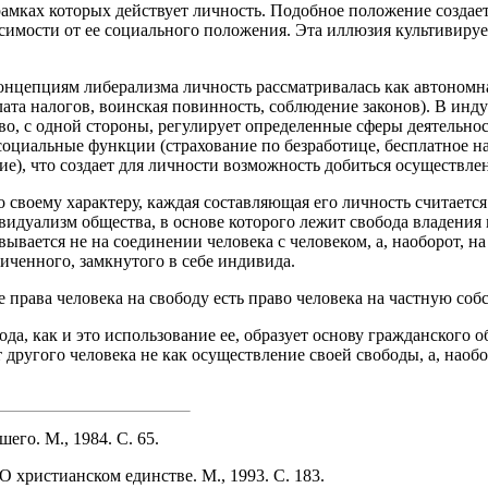
рамках которых действует личность. Подобное положение созда
симости от ее социального положения. Эта иллюзия культивируе
онцепциям либерализма личность рассматривалась как автономна
лата налогов, воинская повинность, соблюдение законов). В ин
ство, с одной стороны, регулирует определенные сферы деятельно
социальные функции (страхование по безработице, бесплатное на
), что создает для личности возможность добиться осуществлен
 своему характеру, каждая составляющая его личность считаетс
видуализм общества, в основе которого лежит свобода владения 
вывается не на соединении человека с человеком, а, наоборот, на
иченного, замкнутого в себе индивида.
права человека на свободу есть право человека на частную собс
да, как и это использование ее, образует основу гражданского о
 другого человека не как осуществление своей свободы, а, наобо
го. М., 1984. С. 65.
 христианском единстве. М., 1993. С. 183.