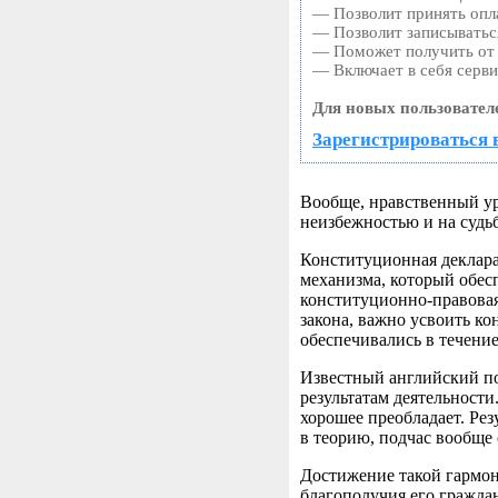
— Позволит принять опла
— Позволит записыватьс
— Поможет получить от к
— Включает в себя серви
Для новых пользовател
Зарегистрироваться 
Вообще, нравственный уро
неизбежностью и на судьб
Конституционная деклара
механизма, который обес
конституционно-правовая
закона, важно усвоить ко
обеспечивались в течени
Известный английский по
результатам деятельности
хорошее преобладает. Рез
в теорию, подчас вообще 
Достижение такой гармон
благополучия его граждан