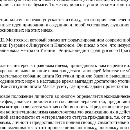
ались только на бумаге. То же случилось с утопическими консти
ционализма нередко упускается из виду, что история человечес
онные идеи приводили к созданию и порой успешному функцион
основанных на этих идеях.
. Монтескье, который знаменит формулированием современной 
лики Гуарани с Ликургом и Платоном. Он писал о том, что иезуи
еализовала мечты об Утопии. Энциклопедист французского Просв
дается интерес к правовым идеям, пришедшим к нам из религии.
креплено вывешивание в школах десяти заповедей Моисея: не уб
конодательное собрание штата Кентукки приняло Закон о вывешив
дение этих норм в настоящее время выглядит достаточно утопичес
в Конституцию штата Массачусетс, где преобладали протестанты-
вовое положение личности во многом определяется экономическ
 феодальные привилегии и сословное неравенство, предостав
м которого является частная собственность. Предоставление ра
ми конституционализма самостоятельную реализацию их в дейс
ной зависимости от материального статуса гражданина, т.е. от х
азом, личности предоставляется полная свобода самостоятельно 
тво вмешивается в этот процесс лишь постольку, поскольку оно