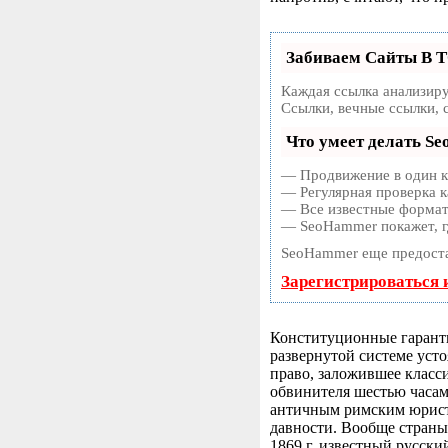
Забиваем Сайты В 
Каждая ссылка анализиру
Ссылки, вечные ссылки, 
Что умеет делать S
— Продвижение в один кл
— Регулярная проверка к
— Все известные форматы
— SeoHammer покажет, гд
SeoHammer еще предост
Зарегистрироваться 
Конституционные гарантии
развернутой системе уст
право, заложившее класс
обвинителя шестью часами
античным римским юрис
давности. Вообще страны
1869 г. известный русск