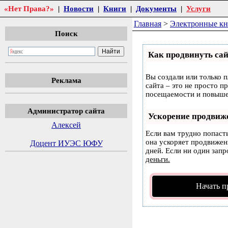
«Нет Права?»
|
Новости
|
Книги
|
Документы
|
Услуги
Главная
>
Электронные к
Поиск
Как продвинуть сай
Вы создали или только п
Реклама
сайта – это не просто п
посещаемости и повышен
Администратор сайта
Ускорение продвиж
Алексей
Если вам трудно попаст
она ускоряет продвижени
Доцент ИУЭС ЮФУ
дней. Если ни один запр
деньги.
Начать п