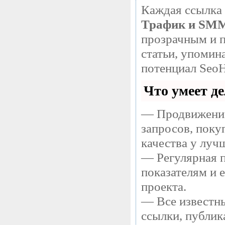
Каждая ссылка 
Трафик и SM
прозрачным и п
статьи, упомин
потенциал SeoH
Что умеет д
— Продвижение
запросов, поку
качества у луч
— Регулярная п
показателям и 
проекта.
— Все известны
ссылки, публик