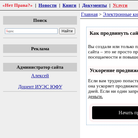
«Нет Права?»
|
Новости
|
Книги
|
Документы
|
Услуги
Главная
>
Электронные к
Поиск
Как продвинуть сай
Вы создали или только п
Реклама
сайта – это не просто п
посещаемости и повышен
Администратор сайта
Ускорение продвиж
Алексей
Если вам трудно попаст
она ускоряет продвижени
Доцент ИУЭС ЮФУ
дней. Если ни один запр
деньги.
Начать п