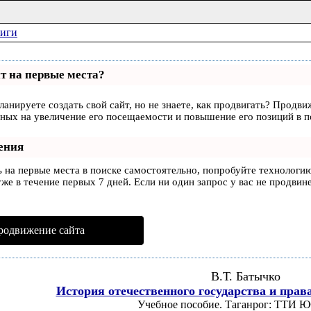
ниги
т на первые места?
ланируете создать свой сайт, но не знаете, как продвигать? Продви
ных на увеличение его посещаемости и повышение его позиций в п
ения
ь на первые места в поиске самостоятельно, попробуйте технологи
же в течение первых 7 дней. Если ни один запрос у вас не продвине
родвижение сайта
В.Т. Батычко
История отечественного государства и права
Учебное пособие. Таганрог: ТТИ Ю