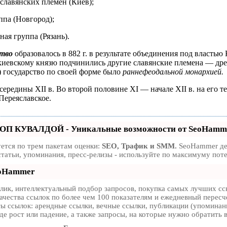
славянских племен (Киев);
ппа (Новгород);
ная группа (Рязань).
ство
образовалось в 882 г. в результате объединения под власть
киевскому князю подчинились другие славянские племена — древл
) государство по своей форме было
раннефеодальной монархией.
ередины XII в. Во второй половине XI — начале XII в. на его т
Переяславское.
ТОП КУВАЛДОЙ - Уникальные возможности от SeoHamm
ется по трем пакетам оценки:
SEO, Трафик и SMM.
SeoHammer дел
статьи, упоминания, пресс-релизы - используйте по максимуму по
eoHammer
ик, интеллектуальный подбор запросов, покупка самых лучших ссы
ачества ссылок по более чем 100 показателям и ежедневный пересче
 ссылок: арендные ссылки, вечные ссылки, публикации (упоминания
е рост или падение, а также запросы, на которые нужно обратить 