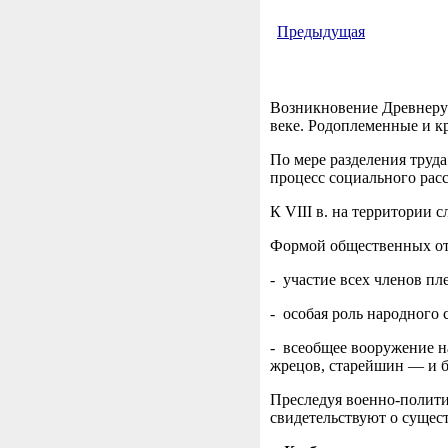
Предыдущая
Возникновение Древнерус
веке. Родоплеменные и 
По мере разделения труда
процесс социального расс
К VIII в. на территории 
Формой общественных от
- участие всех членов п
- особая роль народного 
- всеобщее вооружение н
жрецов, старейшин — и 
Преследуя военно-полити
свидетельствуют о сущест