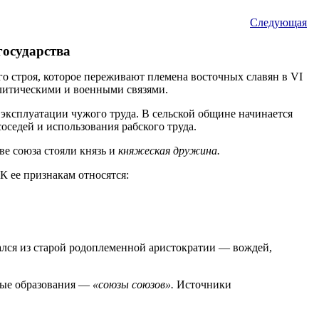
Следующая
государства
о строя, которое переживают племена восточных славян в VI
литическими и военными связями.
 эксплуатации чужого труда. В сельской общине начинается
оседей и использования рабского труда.
ве союза стояли князь и
княжеская дружина.
К ее признакам относятся:
лся из старой родоплеменной аристократии — вождей,
ные образования —
«союзы союзов».
Источники