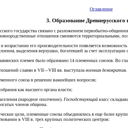
Оглавление
3. Образование Древнерусского 
ского государства связано с разложением первобытно-общинног
кровнородственные отношения сменяются территориальными, по
 и возрастании его производительности появляется возможность
лоения, выделения верхушки, богатевшей за счет эксплуатации с
славянских племен было образовано 14 племенных союзов. Во гла
ношений славян в VII—VIII вв. выступала
военная демократия.
леменного союза в решении важнейших вопросов;
собрания как высшего органа власти;
аселения (народное ополчение).
Господствующий класс
складыва
богатых членов общины.
ческие цели, племенные союзы объединялись в еще более круп
вовании в VIII в. трех крупных политических центров: