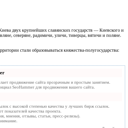
ю Киева двух крупнейших славянских государств — Киевского и
яне, северяне, радимичи, уличи, тиверцы, вятичи и поляне.
ерритории стали образовываться княжества-полугосударства:
er
ает продвижение сайта прозрачным и простым занятием.
тенциал SeoHammer для продвижения вашего сайта.
лок с высокой степенью качества у лучших бирж ссылок.
т показателей качества проекта.
, мнения, отзывы, статьи, пресс-релизы).
внимание.