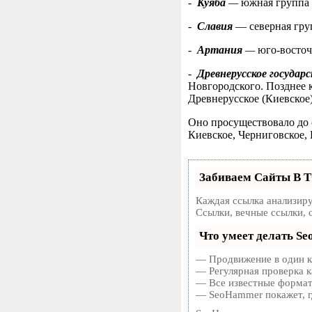
-
Куяба
—
южная группа 
-
Славия
— северная гру
-
Артания
—
юго-восточ
-
Древнерусское государ
Новгородского. Позднее 
Древнерусское (Киевское
Оно просуществовало до с
Киевское, Черниговское, 
Забиваем Сайты В 
Каждая ссылка анализиру
Ссылки, вечные ссылки, 
Что умеет делать S
— Продвижение в один кл
— Регулярная проверка к
— Все известные форматы
— SeoHammer покажет, гд