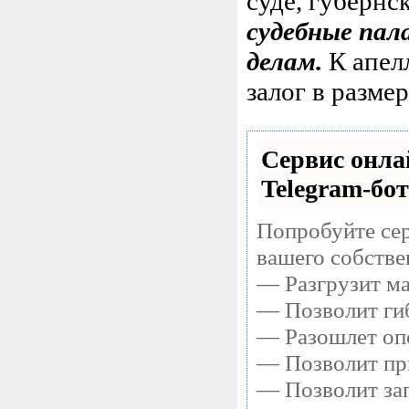
суде, губернс
судебные пал
делам.
К апел
залог в размер
Сервис онла
Telegram-бот
Попробуйте сер
вашего собстве
— Разгрузит ма
— Позволит гиб
— Разошлет опо
— Позволит при
— Позволит зап