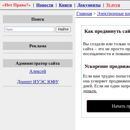
«Нет Права?»
|
Новости
|
Книги
|
Документы
|
Услуги
Главная
>
Электронные к
Поиск
Как продвинуть сай
Вы создали или только п
Реклама
сайта – это не просто п
посещаемости и повышен
Администратор сайта
Ускорение продвиж
Алексей
Если вам трудно попаст
она ускоряет продвижени
Доцент ИУЭС ЮФУ
дней. Если ни один запр
деньги.
Начать п