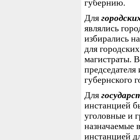
губернию.
Для
городски
являлись горо
избирались н
для городских
магистраты. В
председателя 
губернского г
Для
государс
инстанцией бы
уголовные и 
назначаемые 
инстанцией д