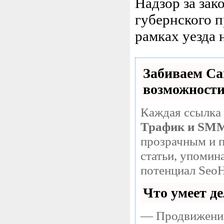
Надзор за зак
губернского п
рамках уезда 
Забиваем С
возможност
Каждая ссылка 
Трафик и SM
прозрачным и п
статьи, упомин
потенциал SeoH
Что умеет д
— Продвижение