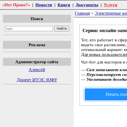
«Нет Права?»
|
Новости
|
Книги
|
Документы
|
Услуги
Главная
>
Электронные к
Поиск
Сервис онлайн-запи
Тот, кто работает в сфе
Реклама
видеть свое расписание
оптимальный вариант:
с
Для новых пользовател
Администратор сайта
Чат-бот для мастеров и
Алексей
—
Сам записывает кли
—
Персонализирует ски
—
Увеличивает доходи
Доцент ИУЭС ЮФУ
Начать пол