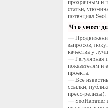
прозрачным и п
статьи, упомин
потенциал SeoH
Что умеет д
— Продвижение
запросов, поку
качества у луч
— Регулярная п
показателям и 
проекта.
— Все известны
ссылки, публик
пресс-релизы).
— SeoHammer по
на которые нуж